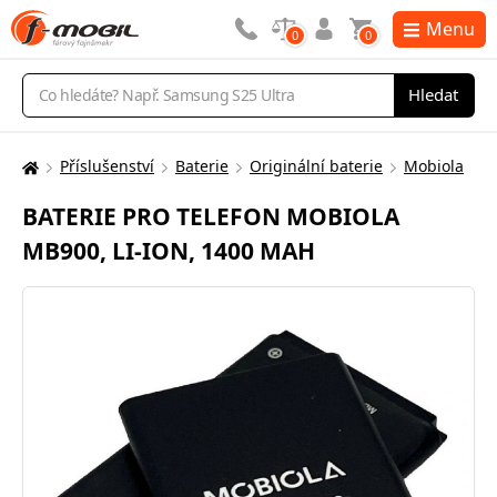
Menu
0
0
Vyhledávání
Hledat
Příslušenství
Baterie
Originální baterie
Mobiola
Zde
se
BATERIE PRO TELEFON MOBIOLA
nacházíte:
MB900, LI-ION, 1400 MAH