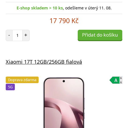
E-shop skladem > 10 ks
, odešleme v úterý 11. 08.
17 790 Kč
Počet položek
-
+
Přidat do košíku
Xiaomi 17T 12GB/256GB fialová
Doprava zdarma
5G