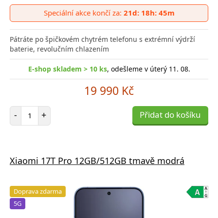
do
Speciální akce končí za:
21d: 18h: 45m
poro
Pátráte po špičkovém chytrém telefonu s extrémní výdrží
baterie, revolučním chlazením
E-shop skladem > 10 ks
, odešleme v úterý 11. 08.
19 990 Kč
Počet položek
-
+
Přidat do košíku
Xiaomi 17T Pro 12GB/512GB tmavě modrá
Doprava zdarma
5G