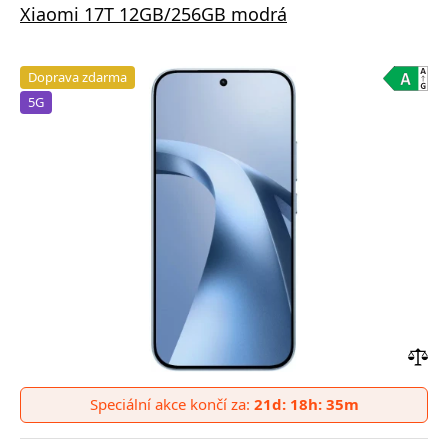
Xiaomi 17T 12GB/256GB modrá
Doprava zdarma
5G
Přid
do
Speciální akce končí za:
21d: 18h: 35m
poro