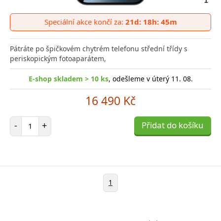
Přid
do
Speciální akce končí za:
21d: 18h: 45m
poro
Pátráte po špičkovém chytrém telefonu střední třídy s
periskopickým fotoaparátem,
E-shop skladem > 10 ks
, odešleme v úterý 11. 08.
16 490 Kč
Počet položek
-
+
Přidat do košíku
1