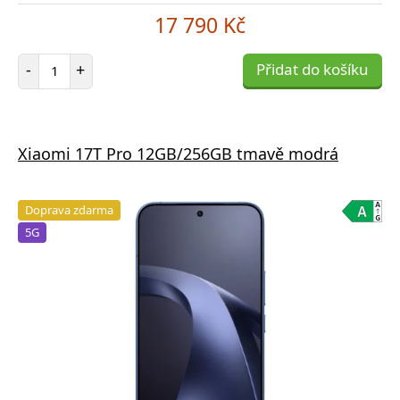
17 790 Kč
Počet položek
-
+
Přidat do košíku
Xiaomi 17T Pro 12GB/256GB tmavě modrá
Doprava zdarma
5G