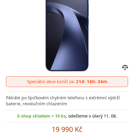
Přid
do
Speciální akce končí za:
21d: 18h: 34m
poro
Pátráte po špičkovém chytrém telefonu s extrémní výdrží
baterie, revolučním chlazením
E-shop skladem > 10 ks
, odešleme v úterý 11. 08.
19 990 Kč