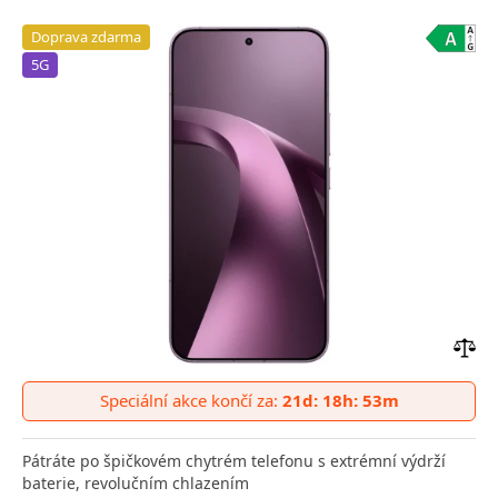
Doprava zdarma
5G
Přid
do
Speciální akce končí za:
21d: 18h: 53m
poro
Pátráte po špičkovém chytrém telefonu s extrémní výdrží
baterie, revolučním chlazením