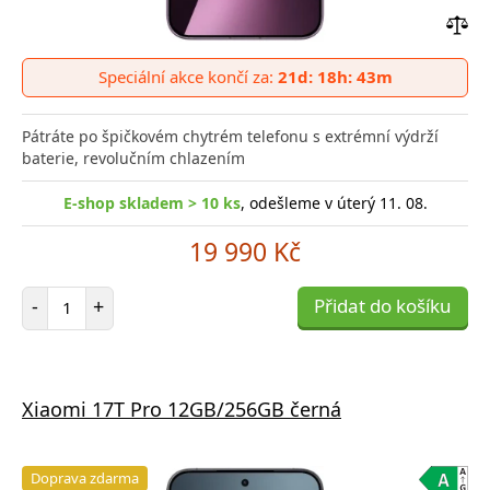
Přid
do
Speciální akce končí za:
21d: 18h: 43m
poro
Pátráte po špičkovém chytrém telefonu s extrémní výdrží
baterie, revolučním chlazením
E-shop skladem > 10 ks
, odešleme v úterý 11. 08.
19 990 Kč
Počet položek
-
+
Přidat do košíku
Xiaomi 17T Pro 12GB/256GB černá
Doprava zdarma