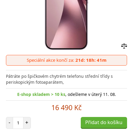
Přid
do
Speciální akce končí za:
21d: 18h: 41m
poro
Pátráte po špičkovém chytrém telefonu střední třídy s
periskopickým fotoaparátem,
E-shop skladem > 10 ks
, odešleme v úterý 11. 08.
16 490 Kč
Počet položek
-
+
Přidat do košíku