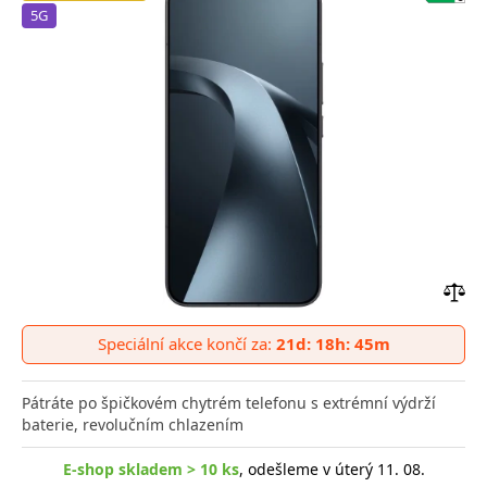
5G
Přid
do
Speciální akce končí za:
21d: 18h: 45m
poro
Pátráte po špičkovém chytrém telefonu s extrémní výdrží
baterie, revolučním chlazením
E-shop skladem > 10 ks
, odešleme v úterý 11. 08.