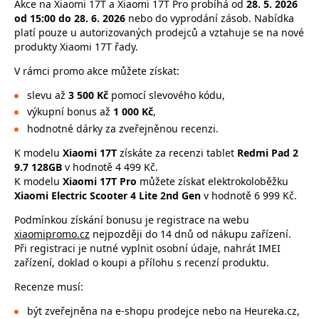
Akce na Xiaomi 17T a Xiaomi 17T Pro probíhá od
28. 5. 2026
od 15:00 do 28. 6. 2026
nebo do vyprodání zásob. Nabídka
platí pouze u autorizovaných prodejců a vztahuje se na nové
produkty Xiaomi 17T řady.
V rámci promo akce můžete získat:
slevu až
3 500 Kč
pomocí slevového kódu,
výkupní bonus až
1 000 Kč
,
hodnotné dárky za zveřejněnou recenzi.
K modelu
Xiaomi 17T
získáte za recenzi tablet
Redmi Pad 2
9.7 128GB
v hodnotě 4 499 Kč.
K modelu
Xiaomi 17T Pro
můžete získat elektrokoloběžku
Xiaomi Electric Scooter 4 Lite 2nd Gen
v hodnotě 6 999 Kč.
Podmínkou získání bonusu je registrace na webu
xiaomipromo.cz
nejpozději do 14 dnů od nákupu zařízení.
Při registraci je nutné vyplnit osobní údaje, nahrát IMEI
zařízení, doklad o koupi a přílohu s recenzí produktu.
Recenze musí:
být zveřejněna na e-shopu prodejce nebo na Heureka.cz,