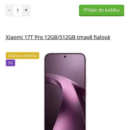
Počet položek
-
+
Přidat do košíku
Xiaomi 17T Pro 12GB/512GB tmavě fialová
Doprava zdarma
5G