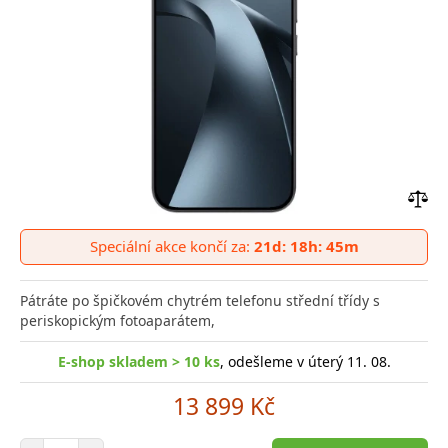
Přid
do
Speciální akce končí za:
21d: 18h: 45m
poro
Pátráte po špičkovém chytrém telefonu střední třídy s
periskopickým fotoaparátem,
E-shop skladem > 10 ks
, odešleme v úterý 11. 08.
13 899 Kč
Počet položek