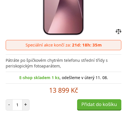
Přid
do
Speciální akce končí za:
21d: 18h: 35m
poro
Pátráte po špičkovém chytrém telefonu střední třídy s
periskopickým fotoaparátem,
E-shop skladem 1 ks
, odešleme v úterý 11. 08.
13 899 Kč
Počet položek
-
+
Přidat do košíku