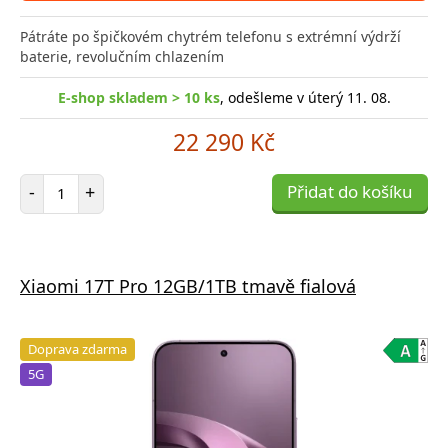
Pátráte po špičkovém chytrém telefonu s extrémní výdrží
baterie, revolučním chlazením
E-shop skladem > 10 ks
, odešleme v úterý 11. 08.
22 290 Kč
Počet položek
-
+
Přidat do košíku
Xiaomi 17T Pro 12GB/1TB tmavě fialová
Doprava zdarma
5G