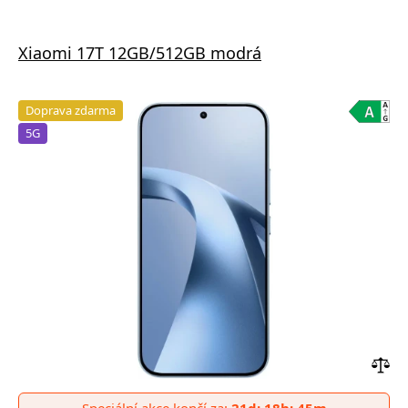
Xiaomi 17T 12GB/512GB modrá
Doprava zdarma
5G
Přid
do
Speciální akce končí za:
21d: 18h: 45m