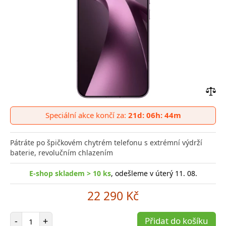
Přid
do
Speciální akce končí za:
21d: 06h: 44m
poro
Pátráte po špičkovém chytrém telefonu s extrémní výdrží
baterie, revolučním chlazením
E-shop skladem > 10 ks
, odešleme v úterý 11. 08.
22 290 Kč
Počet položek
-
+
Přidat do košíku