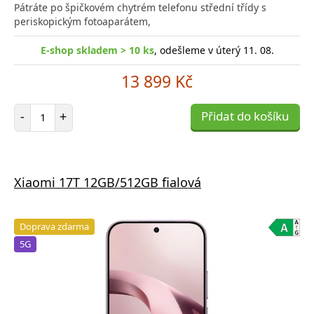
Pátráte po špičkovém chytrém telefonu střední třídy s
periskopickým fotoaparátem,
E-shop skladem > 10 ks
, odešleme v úterý 11. 08.
13 899 Kč
Počet položek
-
+
Přidat do košíku
Xiaomi 17T 12GB/512GB fialová
Doprava zdarma
5G