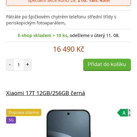
poro
Pátráte po špičkovém chytrém telefonu střední třídy s
periskopickým fotoaparátem,
E-shop skladem > 10 ks
, odešleme v úterý 11. 08.
16 490 Kč
Počet položek
-
+
Přidat do košíku
Xiaomi 17T 12GB/256GB černá
Doprava zdarma
5G