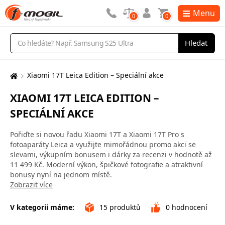
Menu
0
0
Vyhledávání
Hledat
Xiaomi 17T Leica Edition – Speciální akce
Zde
se
XIAOMI 17T LEICA EDITION –
nacházíte:
SPECIÁLNÍ AKCE
Pořiďte si novou řadu Xiaomi 17T a Xiaomi 17T Pro s
fotoaparáty Leica a využijte mimořádnou promo akci se
slevami, výkupním bonusem i dárky za recenzi v hodnotě až
11 499 Kč. Moderní výkon, špičkové fotografie a atraktivní
bonusy nyní na jednom místě.
Zobrazit více
V kategorii máme:
15
produktů
0
hodnocení