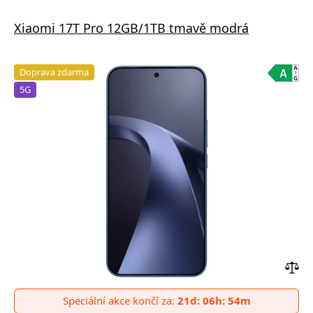
Xiaomi 17T Pro 12GB/1TB tmavě modrá
Doprava zdarma
5G
Přid
do
Speciální akce končí za:
21d: 06h: 54m
poro