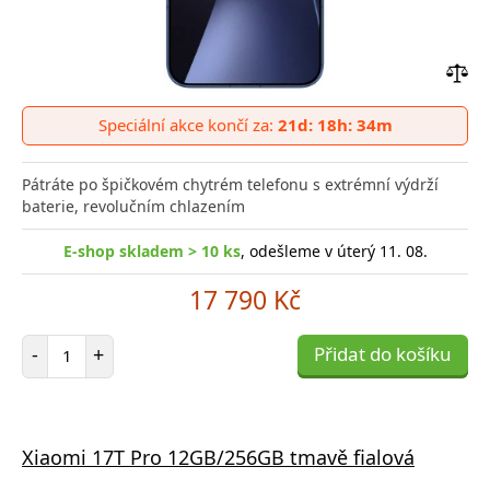
Přid
do
Speciální akce končí za:
21d: 18h: 34m
poro
Pátráte po špičkovém chytrém telefonu s extrémní výdrží
baterie, revolučním chlazením
E-shop skladem > 10 ks
, odešleme v úterý 11. 08.
17 790 Kč
Počet položek
-
+
Přidat do košíku
Xiaomi 17T Pro 12GB/256GB tmavě fialová