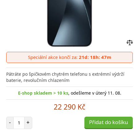
Přid
do
Speciální akce končí za:
21d: 18h: 47m
poro
Pátráte po špičkovém chytrém telefonu s extrémní výdrží
baterie, revolučním chlazením
E-shop skladem > 10 ks
, odešleme v úterý 11. 08.
22 290 Kč
Počet položek
-
+
Přidat do košíku