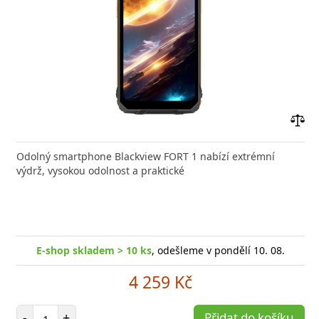
Přid
do
Odolný smartphone Blackview FORT 1 nabízí extrémní
poro
výdrž, vysokou odolnost a praktické
E-shop skladem > 10 ks
, odešleme v pondělí 10. 08.
4 259 Kč
Počet položek
-
+
Přidat do košíku