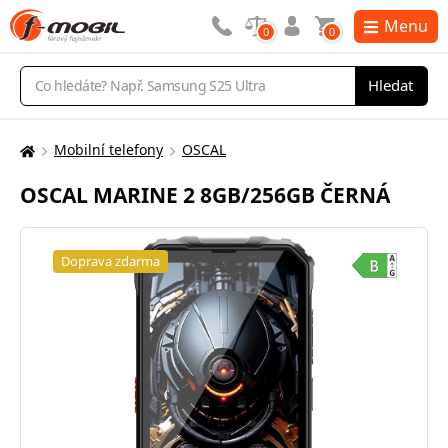
Menu
0
0
Vyhledávání
Hledat
Mobilní telefony
OSCAL
Zde
se
OSCAL MARINE 2 8GB/256GB ČERNÁ
nacházíte:
Doprava zdarma