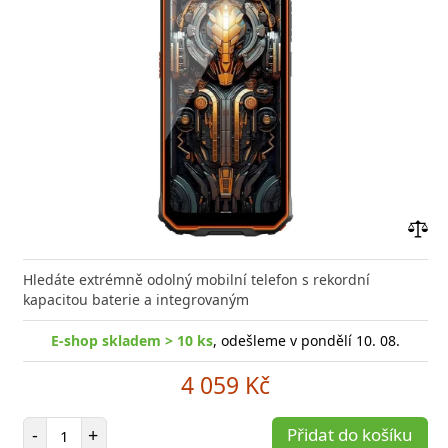
Přid
do
Hledáte extrémně odolný mobilní telefon s rekordní
poro
kapacitou baterie a integrovaným
E-shop skladem > 10 ks
, odešleme v pondělí 10. 08.
4 059 Kč
Počet položek
-
+
Přidat do košíku