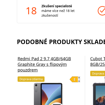
18
Zkušení specialisté
máme více než 18 let
zkušeností
PODOBNÉ PRODUKTY SKLADE
Redmi Pad 2 9.7 4GB/64GB
Cubot 
Graphite Gray s flipovým
8GB/25
pouzdrem
Doprava
Doprava zdarma