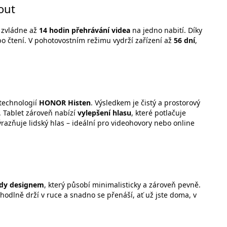
out
á zvládne až
14 hodin přehrávání videa
na jedno nabití. Díky
bo čtení. V pohotovostním režimu vydrží zařízení až
56 dní
,
technologií
HONOR Histen
. Výsledkem je čistý a prostorový
. Tablet zároveň nabízí
vylepšení hlasu
, které potlačuje
výrazňuje lidský hlas – ideální pro videohovory nebo online
dy designem
, který působí minimalisticky a zároveň pevně.
hodlně drží v ruce a snadno se přenáší, ať už jste doma, v