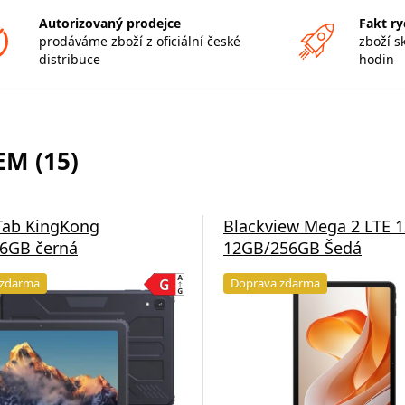
Autorizovaný prodejce
Fakt ry
prodáváme zboží z oficiální české
zboží s
distribuce
hodin
M (15)
Tab KingKong
Blackview Mega 2 LTE 1
6GB černá
12GB/256GB Šedá
 zdarma
Doprava zdarma