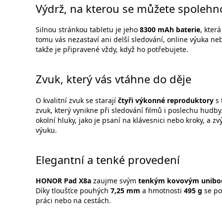
Výdrž, na kterou se můžete spolehn
Silnou stránkou tabletu je jeho
8300 mAh baterie
, kter
tomu vás nezastaví ani delší sledování, online výuka ne
takže je připravené vždy, když ho potřebujete.
Zvuk, který vás vtáhne do děje
O kvalitní zvuk se starají
čtyři výkonné reproduktory
s 
zvuk, který vynikne při sledování filmů i poslechu hudby
okolní hluky, jako je psaní na klávesnici nebo kroky, a z
výuku.
Elegantní a tenké provedení
HONOR Pad X8a
zaujme svým
tenkým kovovým unibo
Díky tloušťce pouhých
7,25 mm
a hmotnosti
495 g
se po
práci nebo na cestách.