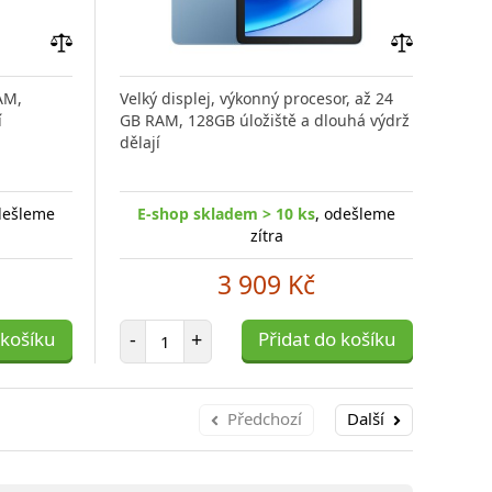
Přidat
Přidat
do
do
AM,
Velký displej, výkonný procesor, až 24
Před
porovnání
porovnání
í
GB RAM, 128GB úložiště a dlouhá výdrž
ruky
dělají
spol
dešleme
E-shop skladem > 10 ks
, odešleme
E
zítra
3 909 Kč
Počet položek
 košíku
-
+
Přidat do košíku
-
Předchozí
Další