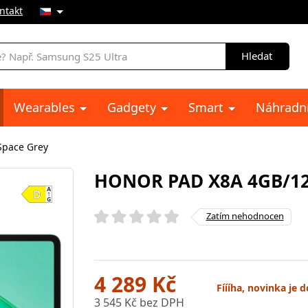
ntakt
Hledat
Wearables
Gadgety
Smart
Náhradní
Space Grey
HONOR PAD X8A 4GB/12
Zatím nehodnocen
4 289 Kč
Fíííha, novinka je
3 545 Kč bez DPH