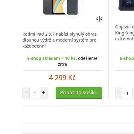
Přidat
Objevte 
do
KingKong,
Redmi Pad 2 9.7 nabízí plynulý obraz,
porovnání
extrémní
dlouhou výdrž a moderní systém pro
každodenní
E-shop skladem > 10 ks
, odešleme
E-shop
zítra
4 299 Kč
Počet položek
Poč
-
+
Přidat do košíku
-