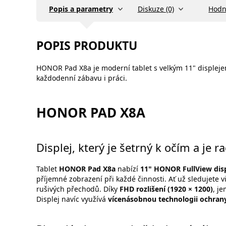
Popis a parametry
Diskuze (0)
Hodn
POPIS PRODUKTU
HONOR Pad X8a je moderní tablet s velkým 11" displejem
každodenní zábavu i práci.
HONOR PAD X8A
Displej, který je šetrný k očím a je 
Tablet
HONOR Pad X8a
nabízí
11" HONOR FullView disp
příjemné zobrazení při každé činnosti. Ať už sledujete 
rušivých přechodů. Díky
FHD rozlišení (1920 × 1200)
, j
Displej navíc využívá
vícenásobnou technologii ochrany