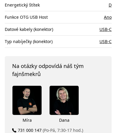
Energetický štítek
D
Funkce OTG USB Host
Ano
Datové kabely (konektor)
USB-C
Typ nabíječky (konektor)
USB-C
Na otázky odpovídá náš tým
fajnšmekrů
Míra
Dana
731 000 147
(Po-Pá, 7:30-17 hod.)