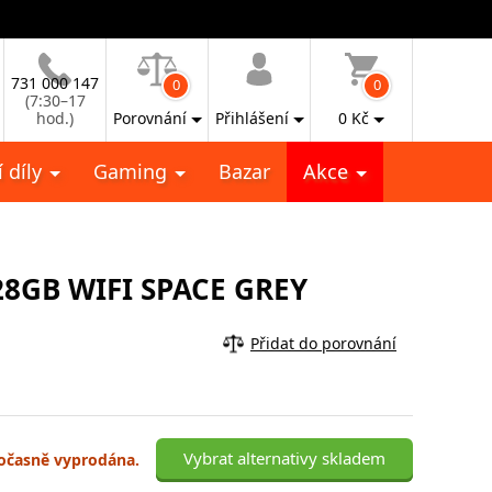
731 000 147
0
0
(7:30–17
hod.)
Porovnání
Přihlášení
0
Kč
 díly
Gaming
Bazar
Akce
8GB WIFI SPACE GREY
Přidat do porovnání
Vybrat alternativy skladem
 dočasně vyprodána.