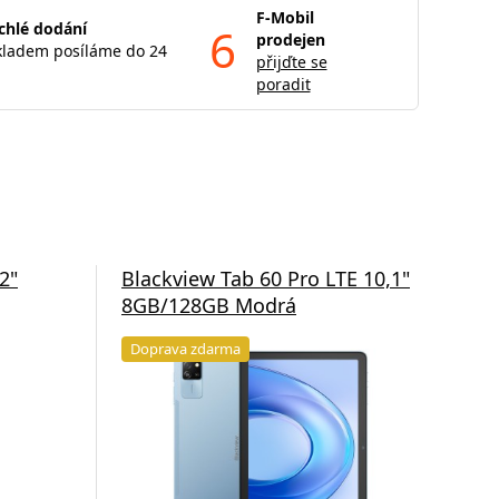
F-Mobil
chlé dodání
6
prodejen
kladem posíláme do 24
přijďte se
poradit
2"
Blackview Tab 60 Pro LTE 10,1"
Xia
8GB/128GB Modrá
4G
Doprava zdarma
Do