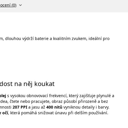
ocení (0)
, dlouhou výdrží baterie a kvalitním zvukem, ideální pro
radost na něj koukat
lej
s vysokou obnovovací frekvencí, který zajišťuje plynulé a
videa, čtete nebo pracujete, obraz působí přirozeně a bez
emnosti
207 PPI
a jasu až
400 nitů
vyniknou detaily i barvy.
 očí
, která pomáhá snižovat únavu při delším používání.