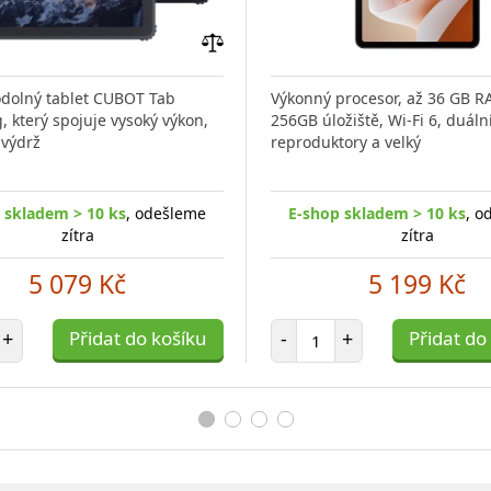
Přidat
do
odolný tablet CUBOT Tab
Výkonný procesor, až 36 GB R
porovnání
 který spojuje vysoký výkon,
256GB úložiště, Wi-Fi 6, duáln
 výdrž
reproduktory a velký
 skladem > 10 ks
, odešleme
E-shop skladem > 10 ks
, o
zítra
zítra
5 079 Kč
5 199 Kč
et položek
Počet položek
+
Přidat do košíku
-
+
Přidat do