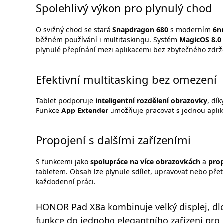
Spolehlivý výkon pro plynulý chod
O svižný chod se stará
Snapdragon 680
s moderním
6n
běžném používání i multitaskingu. Systém
MagicOS 8.0 
plynulé přepínání mezi aplikacemi bez zbytečného zdrž
Efektivní multitasking bez omezení
Tablet podporuje
inteligentní rozdělení obrazovky
, dí
Funkce
App Extender
umožňuje pracovat s jednou aplikac
Propojení s dalšími zařízeními
S funkcemi jako
spolupráce na více obrazovkách
a
prop
tabletem. Obsah lze plynule sdílet, upravovat nebo pře
každodenní práci.
HONOR Pad X8a kombinuje velký displej, dlou
funkce do jednoho elegantního zařízení pro 