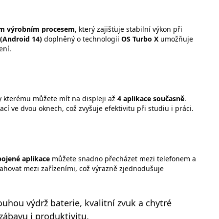
m výrobním procesem
, který zajišťuje stabilní výkon při
(Android 14)
doplněný o technologii
OS Turbo X
umožňuje
ení.
ky kterému můžete mít na displeji až
4 aplikace současně
.
í ve dvou oknech, což zvyšuje efektivitu při studiu i práci.
ojené aplikace
můžete snadno přecházet mezi telefonem a
tahovat mezi zařízeními, což výrazně zjednodušuje
hou výdrž baterie, kvalitní zvuk a chytré
zábavu i produktivitu.