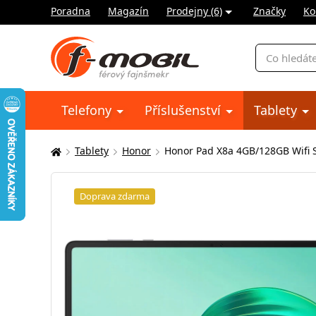
Poradna
Magazín
Prodejny (6)
Značky
Ko
Vyhledávání
Telefony
Příslušenství
Tablety
Tablety
Honor
Honor Pad X8a 4GB/128GB Wifi 
Zde
se
nacházíte:
Doprava zdarma