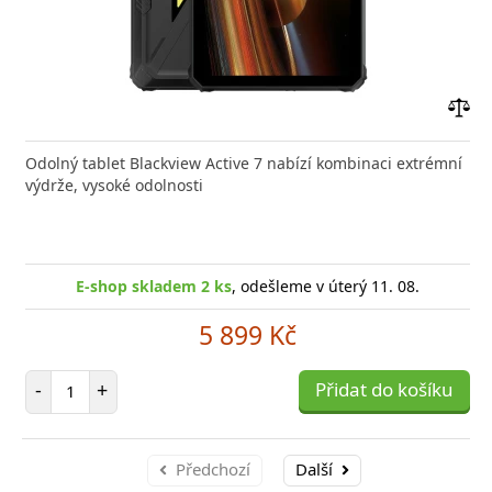
Přid
do
Odolný tablet Blackview Active 7 nabízí kombinaci extrémní
poro
výdrže, vysoké odolnosti
E-shop skladem 2 ks
, odešleme v úterý 11. 08.
5 899 Kč
Počet položek
-
+
Přidat do košíku
Předchozí
Další