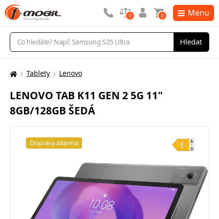
Menu
0
0
Vyhledávání
Hledat
Tablety
Lenovo
Zde
se
LENOVO TAB K11 GEN 2 5G 11"
nacházíte:
8GB/128GB ŠEDÁ
Doprava zdarma