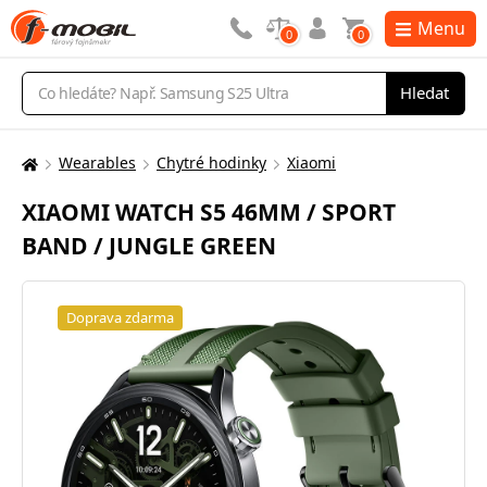
Menu
0
0
Vyhledávání
Hledat
Wearables
Chytré hodinky
Xiaomi
Zde
se
XIAOMI WATCH S5 46MM / SPORT
nacházíte:
BAND / JUNGLE GREEN
Doprava zdarma