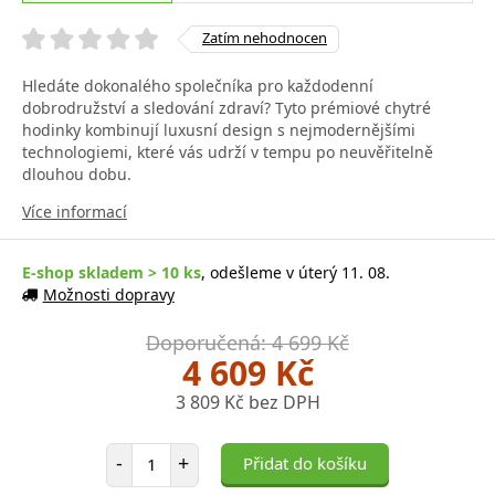
Zatím nehodnocen
Hledáte dokonalého společníka pro každodenní
dobrodružství a sledování zdraví? Tyto prémiové chytré
hodinky kombinují luxusní design s nejmodernějšími
technologiemi, které vás udrží v tempu po neuvěřitelně
dlouhou dobu.
Více informací
E-shop skladem > 10 ks
, odešleme v úterý 11. 08.
Možnosti dopravy
Doporučená: 4 699 Kč
4 609 Kč
3 809 Kč bez DPH
Počet položek
-
+
Přidat do košíku