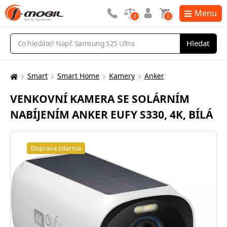
Menu
0
0
Vyhledávání
Hledat
Smart
Smart Home
Kamery
Anker
Zde
se
VENKOVNÍ KAMERA SE SOLÁRNÍM
nacházíte:
NABÍJENÍM ANKER EUFY S330, 4K, BÍLÁ
Doprava zdarma