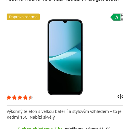
Doprava zdarma
Přid
do
Výkonný telefon s velkou baterií a stylovým vzhledem – to je
poro
Redmi 15C. Nabízí skvělý
E-shop skladem > 5 ks
, odešleme v úterý 11. 08.