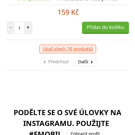
159 Kč
Počet položek
-
+
Přidat do košíku
Ukaž všech 70 produktů
Předchozí
Další
PODĚLTE SE O SVÉ ÚLOVKY NA
INSTAGRAMU. POUŽIJTE
#FMOBIL
Zobrazit profil