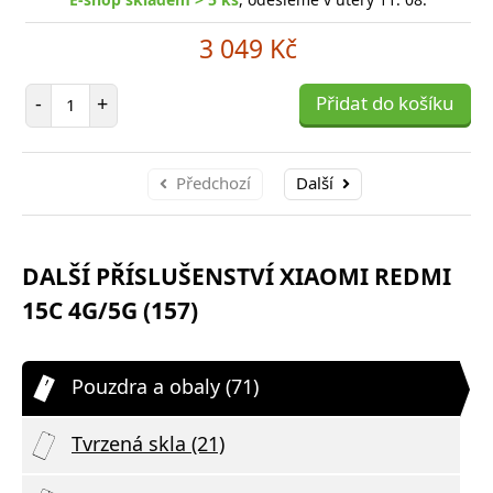
3 049 Kč
Počet položek
-
+
Přidat do košíku
Předchozí
Další
DALŠÍ PŘÍSLUŠENSTVÍ XIAOMI REDMI
15C 4G/5G (157)
Pouzdra a obaly (71)
Tvrzená skla (21)