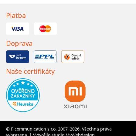
Platba
Doprava
Naše certifikáty
© F-communication s.r.o. 2007–2026. Všechna práva
vyhrazena. | Vytvořilo studio
MyWebdesign