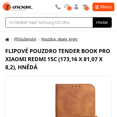
Menu
0
0
Vyhledávání
Hledat
Příslušenství
Pouzdra, obaly, kryty
Zde
se
FLIPOVÉ POUZDRO TENDER BOOK PRO
nacházíte:
XIAOMI REDMI 15C (173,16 X 81,07 X
8,2), HNĚDÁ