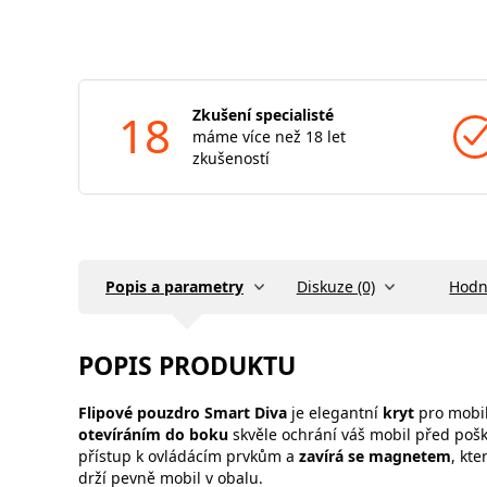
18
Zkušení specialisté
máme více než 18 let
zkušeností
Popis a parametry
Diskuze (0)
Hodn
POPIS PRODUKTU
Flipové pouzdro Smart Diva
je elegantní
kryt
pro mobil
otevíráním do boku
skvěle ochrání váš mobil před po
přístup k ovládácím prvkům a
zavírá se magnetem
, kte
drží pevně mobil v obalu.