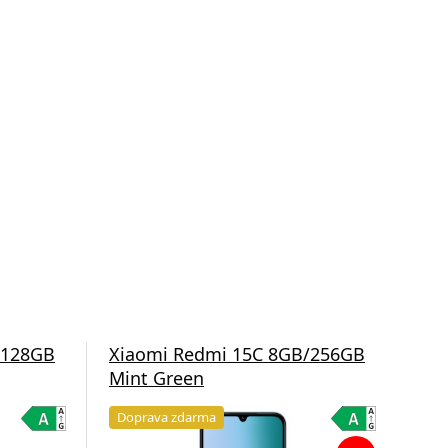
/128GB
Xiaomi Redmi 15C 8GB/256GB
Xi
Mint Green
Moo
Doprava zdarma
Do