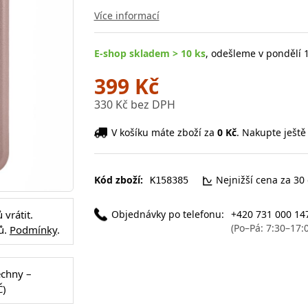
Více informací
E-shop skladem > 10 ks
, odešleme v pondělí 1
399 Kč
330 Kč bez DPH
V košíku máte zboží za
0 Kč
. Nakupte ještě
Kód zboží:
Nejnižší cena za 30
K158385
Objednávky po telefonu:
+420 731 000 14
vrátit.
(Po–Pá: 7:30–17:
ů.
Podmínky
.
echny –
Č)