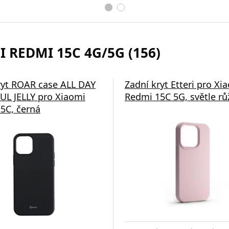
 REDMI 15C 4G/5G (156)
ryt ROAR case ALL DAY
Zadní kryt Etteri pro Xi
L JELLY pro Xiaomi
Redmi 15C 5G, světle rů
5C, černá