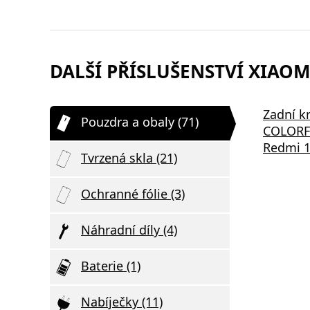
DALŠÍ PŘÍSLUŠENSTVÍ XIAOMI
Zadní k
Pouzdra a obaly (71)
COLORFU
Redmi 1
Tvrzená skla (21)
Ochranné fólie (3)
Náhradní díly (4)
Baterie (1)
Nabíječky (11)