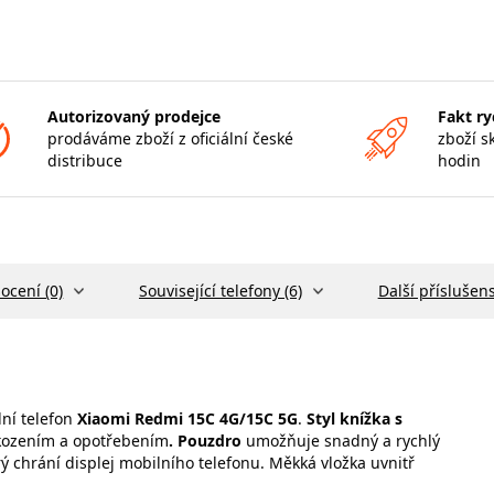
Autorizovaný prodejce
Fakt ry
prodáváme zboží z oficiální české
zboží s
distribuce
hodin
ocení (0)
Související telefony (6)
Další příslušens
ní telefon
Xiaomi Redmi 15C 4G/15C 5G
.
Styl knížka
s
škozením a opotřebením
. Pouzdro
umožňuje snadný a rychlý
rý chrání displej mobilního telefonu. Měkká vložka uvnitř