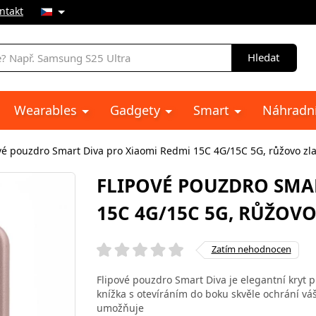
ntakt
Hledat
Wearables
Gadgety
Smart
Náhradní
vé pouzdro Smart Diva pro Xiaomi Redmi 15C 4G/15C 5G, růžovo zla
FLIPOVÉ POUZDRO SMA
15C 4G/15C 5G, RŮŽOVO
Zatím nehodnocen
Flipové pouzdro Smart Diva je elegantní kryt 
knížka s otevíráním do boku skvěle ochrání v
umožňuje