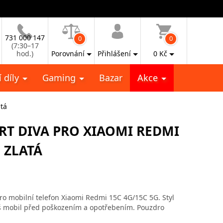
731 000 147
0
0
(7:30–17
hod.)
Porovnání
Přihlášení
0
Kč
 díly
Gaming
Bazar
Akce
tá
RT DIVA PRO XIAOMI REDMI
 ZLATÁ
pro mobilní telefon Xiaomi Redmi 15C 4G/15C 5G. Styl
áš mobil před poškozením a opotřebením. Pouzdro