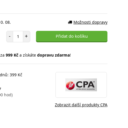
0. 08.
Možnosti dopravy
Počet položek
-
+
Přidat do košíku
 za
999 Kč
a získáte
dopravu zdarma
!
 dnů: 399 Kč
7
00 hod)
Zobrazit další produkty CPA