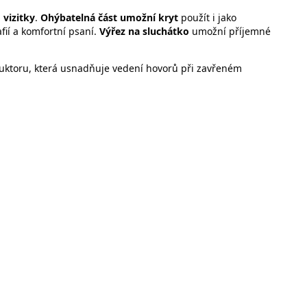
 vizitky
.
Ohýbatelná část umožní kryt
použít i jako
fií a komfortní psaní.
Výřez na sluchátko
umožní příjemné
toru, která usnadňuje vedení hovorů při zavřeném