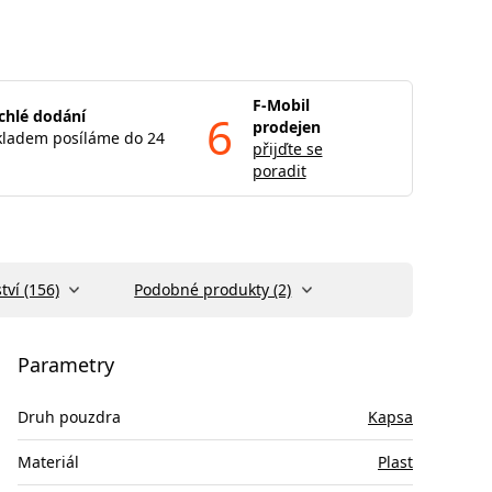
F-Mobil
chlé dodání
6
prodejen
kladem posíláme do 24
přijďte se
poradit
tví (156)
Podobné produkty (2)
Parametry
Druh pouzdra
Kapsa
Materiál
Plast