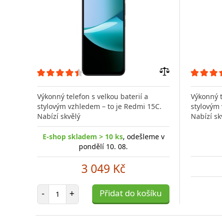
Přidat
do
Výkonný telefon s velkou baterií a
Výkonný t
porovnání
stylovým vzhledem – to je Redmi 15C.
stylovým 
Nabízí skvělý
Nabízí sk
E-shop skladem > 10 ks
, odešleme v
pondělí 10. 08.
3 049 Kč
Počet položek
-
+
Přidat do košíku