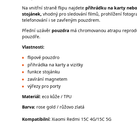
Na vnitřní straně flipu najdete
přihrádku na karty nebo
stojánek,
vhodný pro sledování filmů, prohlížení fotogra
telefonování i se zavřeným pouzdrem.
Přední uzávěr
pouzdra
má chromovanou atrapu reproduk
pouzdře.
Vlastnosti:
flipové pouzdro
přihrádka na karty a vizitky
funkce stojánku
zavírání magnetem
výřezy pro porty
Materiál:
eco kůže / TPU
Barva:
rose gold / růžovo zlatá
Kompatibilní:
Xiaomi Redmi 15C 4G/15C 5G