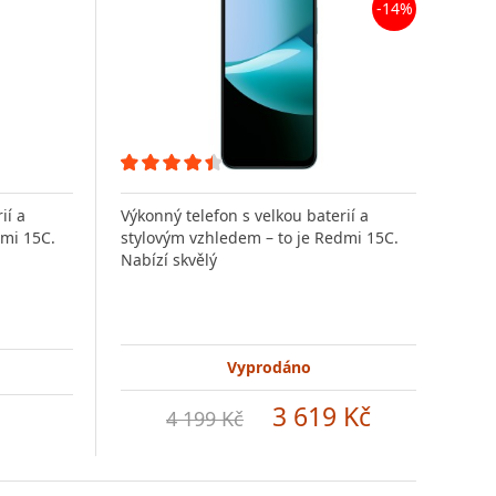
-14%
ií a
Výkonný telefon s velkou baterií a
Výko
dmi 15C.
stylovým vzhledem – to je Redmi 15C.
styl
Nabízí skvělý
Nabí
Vyprodáno
3 619 Kč
4 199 Kč