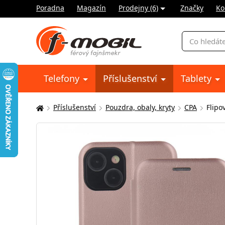
Poradna
Magazín
Prodejny (6)
Značky
Ko
Vyhledávání
Telefony
Příslušenství
Tablety
Příslušenství
Pouzdra, obaly, kryty
CPA
Flipo
Zde
se
nacházíte: