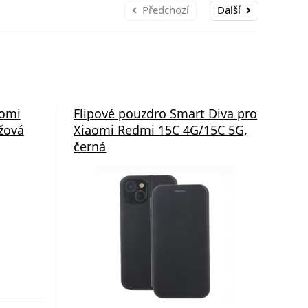
Předchozí
Další
aomi
Flipové pouzdro Smart Diva pro
Fli
žová
Xiaomi Redmi 15C 4G/15C 5G,
Xia
černá
mo