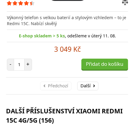
Přid
do
Výkonný telefon s velkou baterií a stylovým vzhledem – to je
poro
Redmi 15C. Nabízí skvělý
E-shop skladem > 5 ks
, odešleme v úterý 11. 08.
3 049 Kč
Počet položek
-
+
Přidat do košíku
Předchozí
Další
DALŠÍ PŘÍSLUŠENSTVÍ XIAOMI REDMI
15C 4G/5G (156)