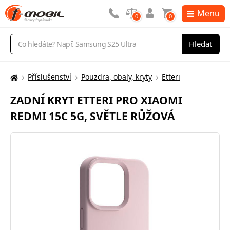
Menu
0
0
Vyhledávání
Hledat
Příslušenství
Pouzdra, obaly, kryty
Etteri
Zde
se
ZADNÍ KRYT ETTERI PRO XIAOMI
nacházíte:
REDMI 15C 5G, SVĚTLE RŮŽOVÁ