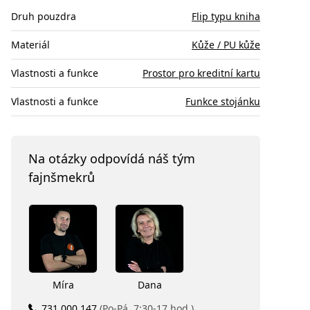
Druh pouzdra
Flip typu kniha
Materiál
Kůže / PU kůže
Vlastnosti a funkce
Prostor pro kreditní kartu
Vlastnosti a funkce
Funkce stojánku
Na otázky odpovídá náš tým
fajnšmekrů
Míra
Dana
731 000 147
(Po-Pá, 7:30-17 hod.)