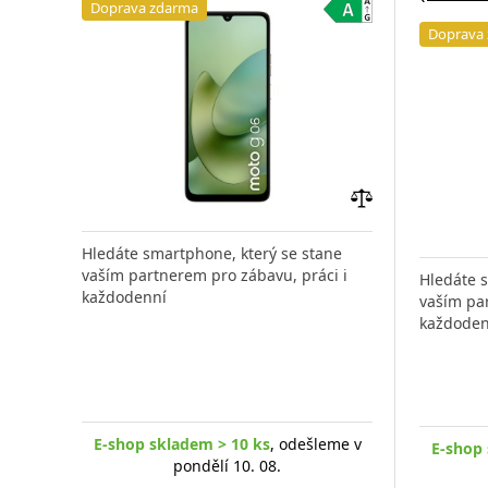
Doprava zdarma
Doprava
Přidat
do
Hledáte smartphone, který se stane
porovnání
vaším partnerem pro zábavu, práci i
Hledáte 
každodenní
vaším par
každoden
E-shop skladem > 10 ks
, odešleme v
E-shop 
pondělí 10. 08.