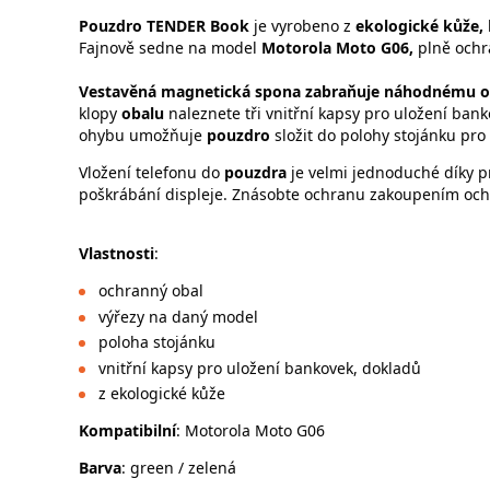
Pouzdro TENDER Book
je vyrobeno z
ekologické kůže,
Fajnově sedne na model
Motorola Moto G06,
plně ochrá
Vestavěná magnetická spona zabraňuje náhodnému o
klopy
obalu
naleznete tři vnitřní kapsy pro uložení ba
ohybu umožňuje
pouzdro
složit do polohy stojánku pro 
Vložení telefonu do
pouzdra
je velmi jednoduché díky p
poškrábání displeje. Znásobte ochranu zakoupením ochr
Vlastnosti
:
ochranný obal
výřezy na daný model
poloha stojánku
vnitřní kapsy pro uložení bankovek, dokladů
z ekologické kůže
Kompatibilní
: Motorola Moto G06
Barva
: green / zelená