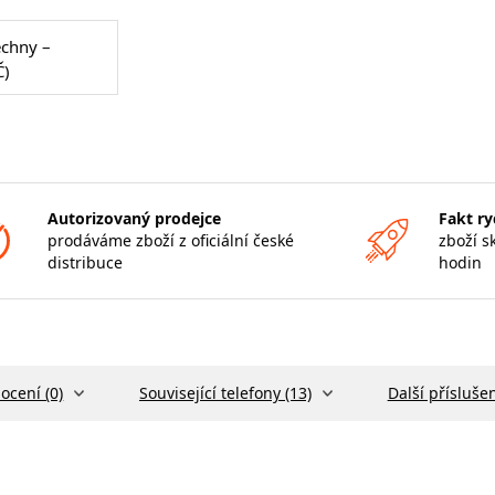
echny –
Č)
Autorizovaný prodejce
Fakt ry
prodáváme zboží z oficiální české
zboží s
distribuce
hodin
ocení (0)
Související telefony (13)
Další příslušen