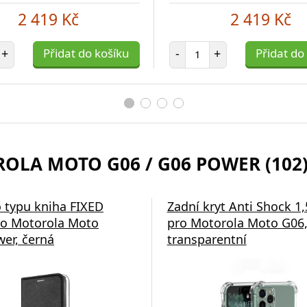
2 419 Kč
2 419 Kč
et položek
Počet položek
+
Přidat do košíku
-
+
Přidat do
OLA MOTO G06 / G06 POWER (102
 typu kniha FIXED
Zadní kryt Anti Shock 
o Motorola Moto
pro Motorola Moto G06
er, černá
transparentní