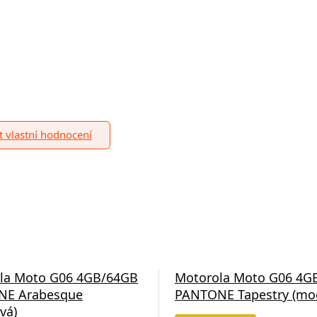
it vlastní hodnocení
la Moto G06 4GB/64GB
Motorola Moto G06 4G
NE Arabesque
PANTONE Tapestry (mo
vá)