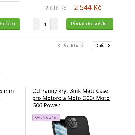
2 544 Kč
2 616 Kč
Počet položek
 košíku
-
+
Přidat do košíku
-
Předchozí
Další
)
1,5 mm
Ochranný kryt 3mk Matt Case
Fli
,
pro Motorola Moto G06/ Moto
Not
G06 Power
G06
Odolné z 1m