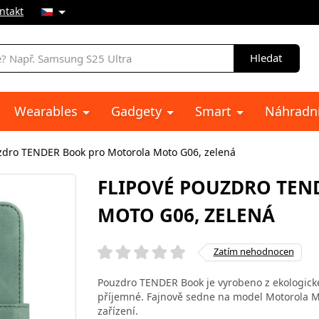
ntakt
Hledat
Wearables
Gadgety
Smart
Náhradní
zdro TENDER Book pro Motorola Moto G06, zelená
FLIPOVÉ POUZDRO TEN
MOTO G06, ZELENÁ
Zatím nehodnocen
Pouzdro TENDER Book je vyrobeno z ekologické 
příjemné. Fajnově sedne na model Motorola Mo
zařízení.