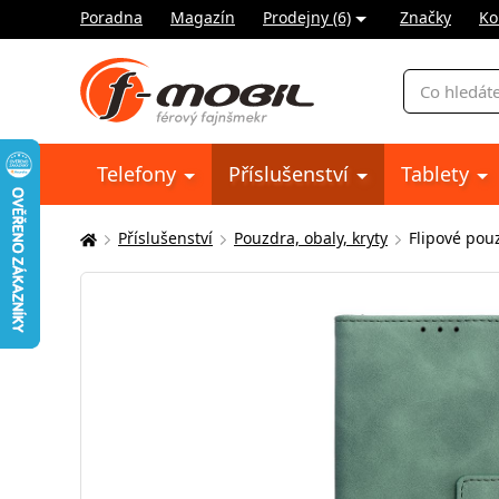
Poradna
Magazín
Prodejny (6)
Značky
Ko
Vyhledávání
Telefony
Příslušenství
Tablety
Příslušenství
Pouzdra, obaly, kryty
Flipové pou
Zde
se
nacházíte: