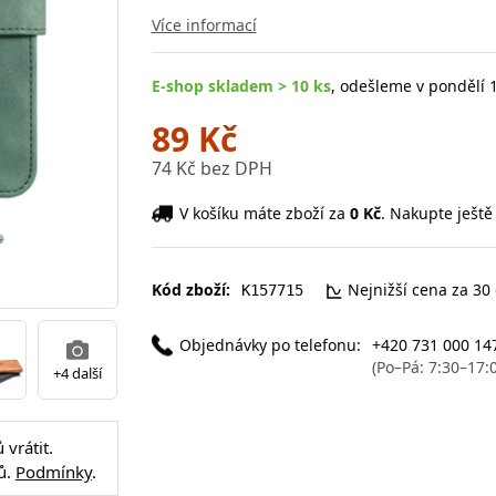
Více informací
E-shop skladem > 10 ks
, odešleme v pondělí 1
89 Kč
74 Kč bez DPH
V košíku máte zboží za
0 Kč
. Nakupte ještě
Kód zboží:
Nejnižší cena za 30
K157715
Objednávky po telefonu:
+420 731 000 14
(Po–Pá: 7:30–17:
+4 další
vrátit.
ů.
Podmínky
.