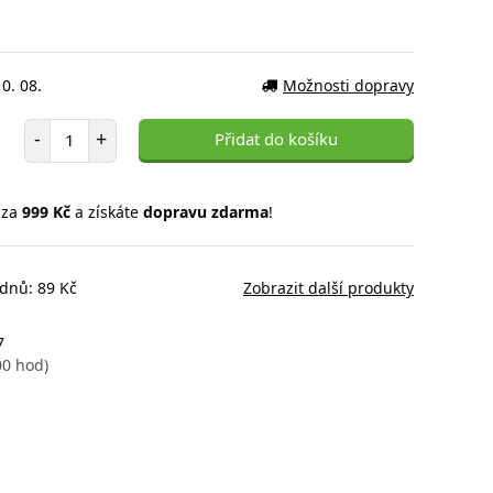
0. 08.
Možnosti dopravy
Počet položek
-
+
Přidat do košíku
 za
999 Kč
a získáte
dopravu zdarma
!
 dnů: 89 Kč
Zobrazit další produkty
7
00 hod)