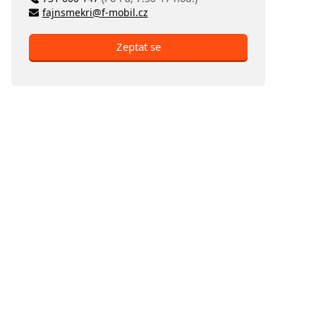
fajnsmekri@f-mobil.cz
Zeptat se