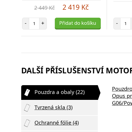
2 419 Kč
2 449 Kč
Počet položek
Poč
-
+
Přidat do košíku
-
DALŠÍ PŘÍSLUŠENSTVÍ MOTOR
Pouzdro
Pouzdra a obaly (22)
Opus pr
G06/Pow
Tvrzená skla (3)
Ochranné fólie (4)