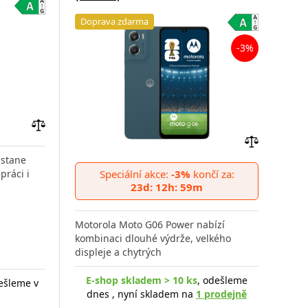
Doprava zdarma
Do
-3%
Přidat
do
Přidat
 stane
porovnání
do
práci i
Speciální akce:
-3%
končí za:
Hled
porovnání
23d: 12h: 59m
vaší
kaž
Motorola Moto G06 Power nabízí
kombinaci dlouhé výdrže, velkého
displeje a chytrých
E-shop skladem > 10 ks
, odešleme
ešleme v
E-
dnes , nyní skladem na
1 prodejně