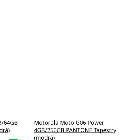
B/64GB
Motorola Moto G06 Power
Mo
drá)
4GB/256GB PANTONE Tapestry
4G
(modrá)
(mo