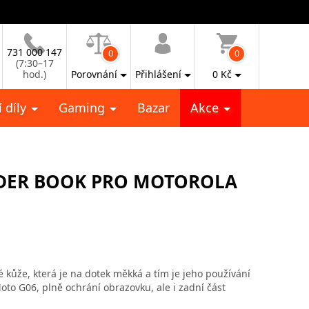
731 000 147
0
0
(7:30–17
hod.)
Porovnání
Přihlášení
0
Kč
 díly
Gaming
Bazar
Akce
DER BOOK PRO MOTOROLA
kůže, která je na dotek měkká a tím je jeho používání
to G06, plně ochrání obrazovku, ale i zadní část