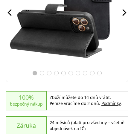
100%
Zboží můžete do 14 dnů vrátit.
Peníze vracíme do 2 dnů.
Podmínky
.
bezpečný nákup
24 měsíců (platí pro všechny – včetně
Záruka
objednávek na IČ)