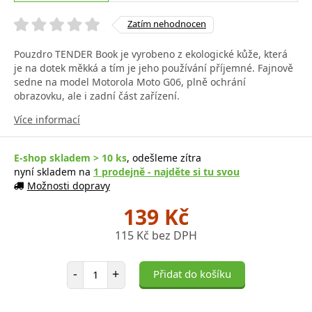
Zatím nehodnocen
Pouzdro TENDER Book je vyrobeno z ekologické kůže, která
je na dotek měkká a tím je jeho používání příjemné. Fajnově
sedne na model Motorola Moto G06, plně ochrání
obrazovku, ale i zadní část zařízení.
Více informací
E-shop skladem > 10 ks
, odešleme zítra
nyní skladem na
1 prodejně - najděte si tu svou
Možnosti dopravy
139 Kč
115 Kč bez DPH
Počet položek
-
+
Přidat do košíku