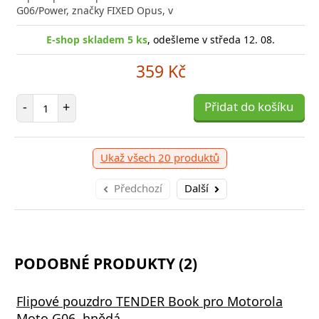
G06/Power, značky FIXED Opus, v
E-shop skladem 5 ks
, odešleme v středa 12. 08.
359 Kč
Počet položek
-
+
Přidat do košíku
Ukaž všech 20 produktů
Předchozí
Další
PODOBNÉ PRODUKTY (2)
Flipové pouzdro TENDER Book pro Motorola
Moto G06, hnědá