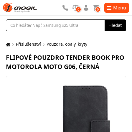
Menu
0
0
Vyhledávání
Hledat
Příslušenství
Pouzdra, obaly, kryty
Zde
se
FLIPOVÉ POUZDRO TENDER BOOK PRO
nacházíte:
MOTOROLA MOTO G06, ČERNÁ