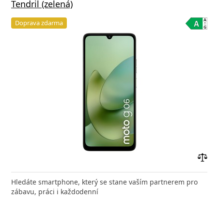
Tendril (zelená)
Doprava zdarma
Přid
do
Hledáte smartphone, který se stane vaším partnerem pro
poro
zábavu, práci i každodenní