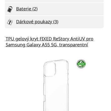
Baterie (2)
Dárkové poukazy (3)
TPU gelový kryt FIXED ReStory AntiUV pro
Samsung Galaxy A55 5G, transparentní