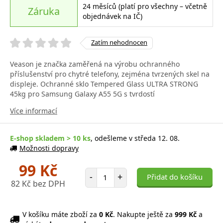
24 měsíců (platí pro všechny – včetně
Záruka
objednávek na IČ)
Zatím nehodnocen
Veason je značka zaměřená na výrobu ochranného
příslušenství pro chytré telefony, zejména tvrzených skel na
displeje. Ochranné sklo Tempered Glass ULTRA STRONG
45kg pro Samsung Galaxy A55 5G s tvrdostí
Více informací
E-shop skladem > 10 ks
, odešleme v středa 12. 08.
Možnosti dopravy
99 Kč
Počet položek
-
+
Přidat do košíku
82 Kč bez DPH
V košíku máte zboží za
0 Kč
. Nakupte ještě za
999 Kč
a