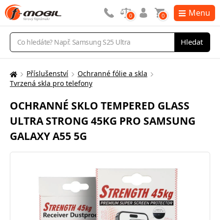
Menu
0
0
Vyhledávání
Hledat
Příslušenství
Ochranné fólie a skla
Zde
Tvrzená skla pro telefony
se
nacházíte:
OCHRANNÉ SKLO TEMPERED GLASS
ULTRA STRONG 45KG PRO SAMSUNG
GALAXY A55 5G