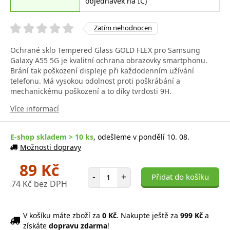
objednávek na IČ)
Zatím nehodnocen
Ochrané sklo Tempered Glass GOLD FLEX pro Samsung
Galaxy A55 5G je kvalitní ochrana obrazovky smartphonu.
Brání tak poškození displeje při každodenním užívání
telefonu. Má vysokou odolnost proti poškrábání a
mechanickému poškození a to díky tvrdosti 9H.
Více informací
E-shop skladem > 10 ks
, odešleme v pondělí 10. 08.
Možnosti dopravy
89 Kč
Počet položek
-
+
Přidat do košíku
74 Kč bez DPH
V košíku máte zboží za
0 Kč
. Nakupte ještě za
999 Kč
a
získáte
dopravu zdarma
!