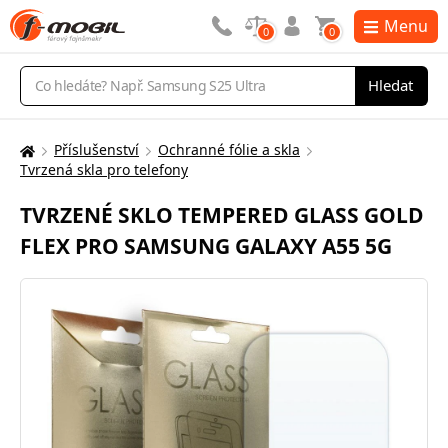
Menu
0
0
Vyhledávání
Hledat
Příslušenství
Ochranné fólie a skla
Zde
Tvrzená skla pro telefony
se
nacházíte:
TVRZENÉ SKLO TEMPERED GLASS GOLD
FLEX PRO SAMSUNG GALAXY A55 5G