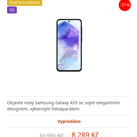
Doprava zdarma
-31%
5G
Objevte nový Samsung Galaxy A55 se svým elegantním
designem, výkonným fotoaparátem
Vyprodáno
8 289 Kč
11 991 Kč