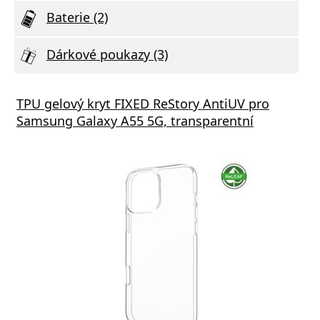
Baterie (2)
Dárkové poukazy (3)
TPU gelový kryt FIXED ReStory AntiUV pro
Samsung Galaxy A55 5G, transparentní