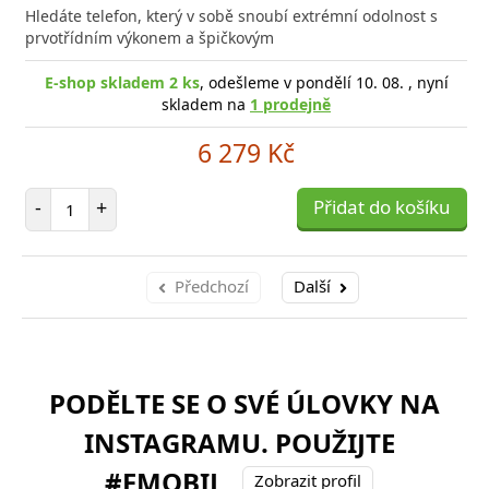
Hledáte telefon, který v sobě snoubí extrémní odolnost s
prvotřídním výkonem a špičkovým
E-shop skladem 2 ks
, odešleme v pondělí 10. 08. , nyní
skladem na
1 prodejně
6 279 Kč
Počet položek
-
+
Přidat do košíku
Předchozí
Další
PODĚLTE SE O SVÉ ÚLOVKY NA
INSTAGRAMU. POUŽIJTE
#FMOBIL
Zobrazit profil