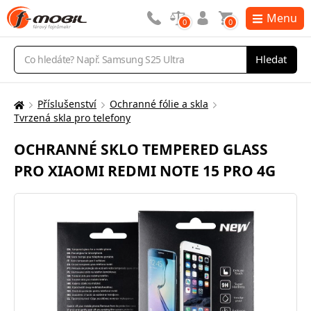
Menu
0
0
Vyhledávání
Hledat
Příslušenství
Ochranné fólie a skla
Zde
Tvrzená skla pro telefony
se
nacházíte:
OCHRANNÉ SKLO TEMPERED GLASS
PRO XIAOMI REDMI NOTE 15 PRO 4G