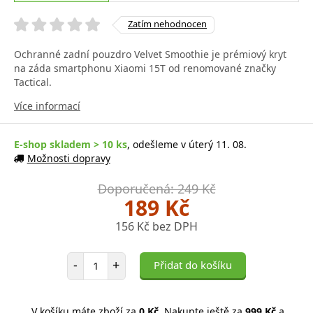
Zatím nehodnocen
Ochranné zadní pouzdro Velvet Smoothie je prémiový kryt
na záda smartphonu Xiaomi 15T od renomované značky
Tactical.
Více informací
E-shop skladem > 10 ks
, odešleme v úterý 11. 08.
Možnosti dopravy
Doporučená: 249 Kč
189 Kč
156 Kč bez DPH
Počet položek
-
+
Přidat do košíku
V košíku máte zboží za
0 Kč
. Nakupte ještě za
999 Kč
a