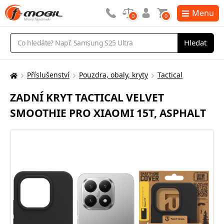
Menu
0
0
Vyhledávání
Hledat
Příslušenství
Pouzdra, obaly, kryty
Tactical
Zde
se
ZADNÍ KRYT TACTICAL VELVET
nacházíte:
SMOOTHIE PRO XIAOMI 15T, ASPHALT