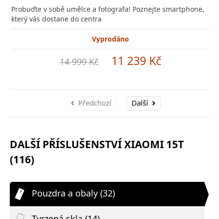
Probuďte v sobě umělce a fotografa! Poznejte smartphone,
který vás dostane do centra
Vyprodáno
11 239 Kč
14 999 Kč
Předchozí
Další
DALŠÍ PŘÍSLUŠENSTVÍ XIAOMI 15T
(116)
Pouzdra a obaly (32)
Tvrzená skla (14)