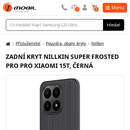
Menu
0
0
Vyhledávání
Hledat
Příslušenství
Pouzdra, obaly, kryty
Nillkin
Zde
se
ZADNÍ KRYT NILLKIN SUPER FROSTED
nacházíte:
PRO PRO XIAOMI 15T, ČERNÁ