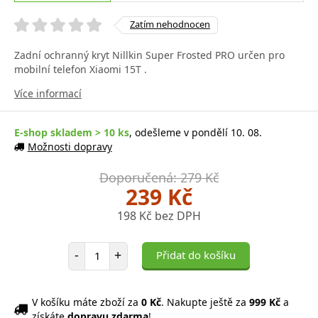
Zatím nehodnocen
Zadní ochranný kryt Nillkin Super Frosted PRO určen pro
mobilní telefon Xiaomi 15T .
Více informací
E-shop skladem > 10 ks
, odešleme v pondělí 10. 08.
Možnosti dopravy
Doporučená: 279 Kč
239 Kč
198 Kč bez DPH
Počet položek
-
+
Přidat do košíku
V košíku máte zboží za
0 Kč
. Nakupte ještě za
999 Kč
a
získáte
dopravu zdarma
!