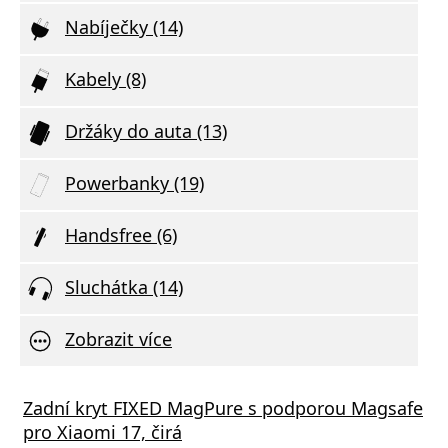
Nabíječky (14)
Kabely (8)
Držáky do auta (13)
Powerbanky (19)
Handsfree (6)
Sluchátka (14)
Zobrazit více
STEN SÍŤOVÝ ADAPTÉR GaN 1x USB-C 35W
Zadní kryt FIXED MagPure s podporou Magsafe
Xiaom
R DELIVERY ČERNÝ
pro Xiaomi 17, čirá
(Type