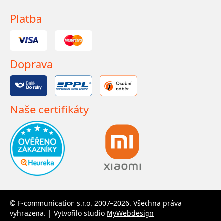
Platba
Doprava
Naše certifikáty
© F-communication s.r.o. 2007–2026. Všechna práva
vyhrazena. | Vytvořilo studio
MyWebdesign