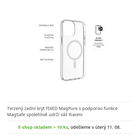
e kvalitní GaN nabíječku s vysokým výkonem a malými
Tvrzený zadní kryt FIXED MagPure s podporou funkce
Výkonná
? Našli jste správně.
MagSafe spolehlivě udrží váš Xiaomi
univerz
E-shop skladem > 10 ks
, odešleme v úterý 11. 08.
-shop skladem > 10 ks
, odešleme v úterý 11. 08.
E