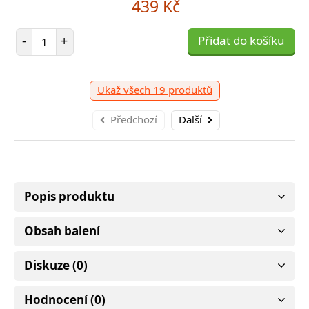
439 Kč
399 Kč
Počet položek
-
+
Přidat do košíku
očet položek
P
+
Přidat do košíku
-
Ukaž všech 19 produktů
Předchozí
Další
Popis produktu
Obsah balení
Diskuze (0)
Hodnocení (0)