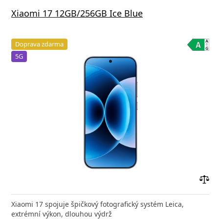
Xiaomi 17 12GB/256GB Ice Blue
Doprava zdarma
5G
Přid
do
Xiaomi 17 spojuje špičkový fotografický systém Leica,
poro
extrémní výkon, dlouhou výdrž