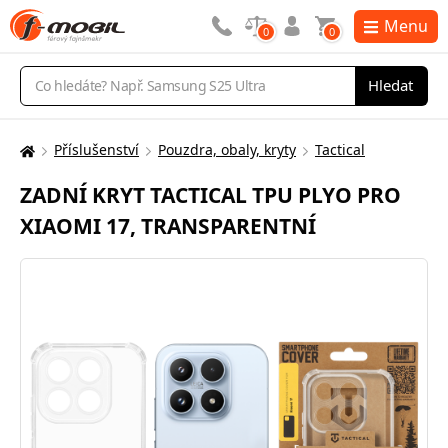
Menu
0
0
Vyhledávání
Hledat
Příslušenství
Pouzdra, obaly, kryty
Tactical
Zde
se
ZADNÍ KRYT TACTICAL TPU PLYO PRO
nacházíte:
XIAOMI 17, TRANSPARENTNÍ