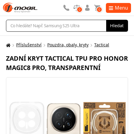
Menu
0
0
Vyhledávání
Hledat
Příslušenství
Pouzdra, obaly, kryty
Tactical
Zde
se
ZADNÍ KRYT TACTICAL TPU PRO HONOR
nacházíte:
MAGIC8 PRO, TRANSPARENTNÍ