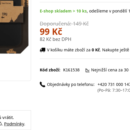
E-shop skladem > 10 ks
, odešleme v pondělí 1
Doporučená: 149 Kč
99 Kč
82 Kč bez DPH
V košíku máte zboží za
0 Kč
. Nakupte ještě
Kód zboží:
Nejnižší cena za 30
K161538
Objednávky po telefonu:
+420 731 000 14
(Po–Pá: 7:30–17:
vrátit.
ů.
Podmínky
.