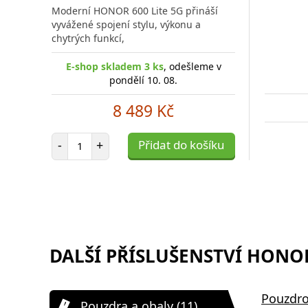
Moderní HONOR 600 Lite 5G přináší
vyvážené spojení stylu, výkonu a
chytrých funkcí,
E-shop skladem 3 ks
, odešleme v
pondělí 10. 08.
8 489 Kč
Počet položek
-
+
Přidat do košíku
DALŠÍ PŘÍSLUŠENSTVÍ HONOR 
Pouzdro
Pouzdra a obaly (11)