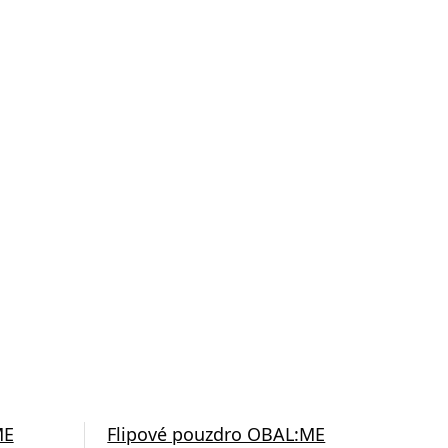
ME
Flipové pouzdro OBAL:ME
Fli