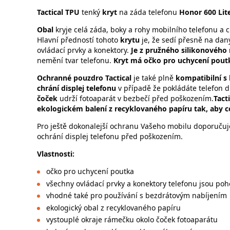
Tactical TPU
tenký
kryt
na záda telefonu
Honor 600 Lite
Obal
kryje celá záda, boky a rohy mobilního telefonu a c
Hlavní předností tohoto
krytu
je, že sedí přesně na dan
ovládací prvky a konektory.
Je z pružného silikonového
nemění tvar telefonu.
Kryt má očko pro uchycení pout
Ochranné pouzdro Tactical
je také plně
kompatibilní s
chrání displej telefonu
v případě že pokládáte telefon 
čoček
udrží fotoaparát v bezbečí před poškozením.
Tact
ekologickém balení z recyklovaného papíru tak, aby c
Pro ještě dokonalejší ochranu Vašeho mobilu doporučujem
ochrání displej telefonu před poškozením.
Vlastnos
očko pro uchycení poutka
všechny ovládací prvky a konektory telefonu jsou po
vhodné také pro používání s bezdrátovým nabíjením
ekologický obal z recyklovaného papíru
vystouplé okraje rámečku okolo čoček fotoaparátu