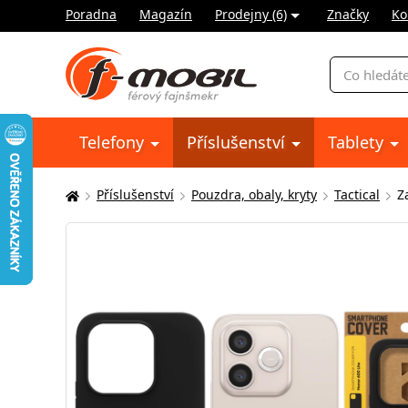
Poradna
Magazín
Prodejny (6)
Značky
Ko
Vyhledávání
Telefony
Příslušenství
Tablety
Příslušenství
Pouzdra, obaly, kryty
Tactical
Z
Zde
se
nacházíte: