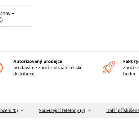
echny –
Č)
Autorizovaný prodejce
Fakt ry
prodáváme zboží z oficiální české
zboží s
distribuce
hodin
ocení (0)
Související telefony (2)
Další příslušens