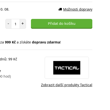
0. 08.
Možnosti dopravy
Počet položek
-
+
Přidat do košíku
 za
999 Kč
a získáte
dopravu zdarma
!
 dnů: 99 Kč
7
00 hod)
Zobrazit další produkty Tactical