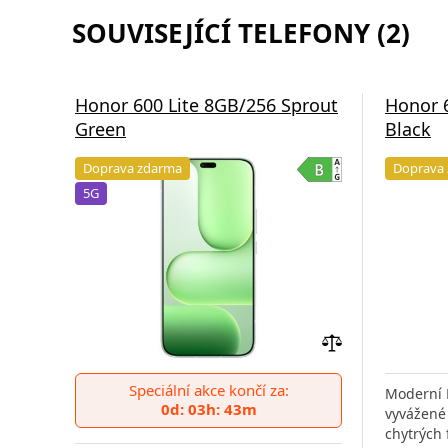
SOUVISEJÍCÍ TELEFONY (2)
Honor 600 Lite 8GB/256 Sprout
Honor 6
Green
Black
Doprava zdarma
Doprava
5G
Přidat
do
Speciální akce končí za:
Moderní 
porovnání
0d: 03h: 43m
vyvážené 
chytrých 