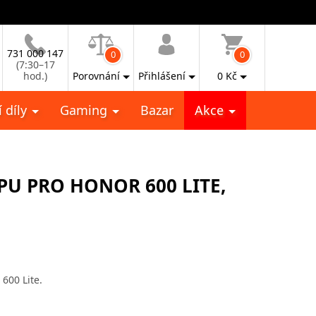
731 000 147
0
0
(7:30–17
hod.)
Porovnání
Přihlášení
0
Kč
 díly
Gaming
Bazar
Akce
PU PRO HONOR 600 LITE,
600 Lite.