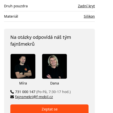
Druh pouzdra
Zadní kryt
Materiál
Silikon
Na otázky odpovídá náš tým
fajnšmekrů
Míra
Dana
731 000 147
(Po-Pá, 7:30-17 hod.)
fajnsmekri@f-mobil.cz
Zeptat se