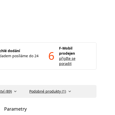
F-Mobil
chlé dodání
6
prodejen
kladem posíláme do 24
přijďte se
poradit
tví (89)
Podobné produkty (1)
Parametry