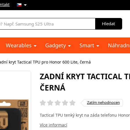
ntakt
Hledat
Wearables
Gadgety
Smart
Náhradní
adní kryt Tactical TPU pro Honor 600 Lite, černá
ZADNÍ KRYT TACTICAL T
ČERNÁ
Zatím nehodnocen
Tactical TPU tenký kryt na záda telefonu Honor 
Více informací