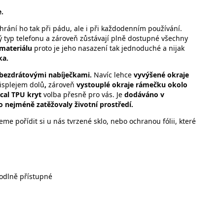
.
hrání ho tak při pádu, ale i při každodenním používání.
ý typ telefonu a zároveň zůstávají plně dostupné všechny
 materiálu
proto je jeho nasazení tak jednoduché a nijak
ka.
 bezdrátovými nabíječkami.
Navíc lehce
vyvýšené okraje
displejem dolů
,
zároveň
vystouplé okraje rámečku okolo
ical TPU kryt
volba přesně pro vás. Je
dodáváno v
o nejméně zatěžovaly životní prostředí.
e pořídit si u nás tvrzené sklo, nebo ochranou fólii, které
ti:
hodlně přístupné