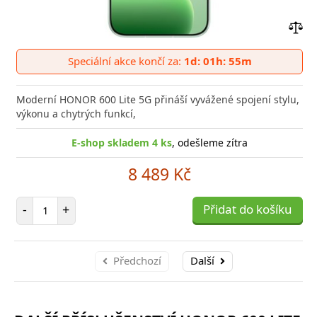
Přid
do
Speciální akce končí za:
1d: 01h: 55m
poro
Moderní HONOR 600 Lite 5G přináší vyvážené spojení stylu,
výkonu a chytrých funkcí,
E-shop skladem 4 ks
, odešleme zítra
8 489 Kč
Počet položek
-
+
Přidat do košíku
Předchozí
Další