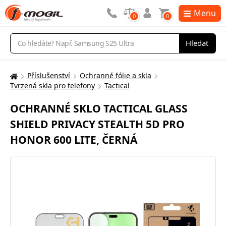
Menu
0
0
Vyhledávání
Hledat
Příslušenství
Ochranné fólie a skla
Zde
Tvrzená skla pro telefony
Tactical
se
nacházíte:
OCHRANNÉ SKLO TACTICAL GLASS
SHIELD PRIVACY STEALTH 5D PRO
HONOR 600 LITE, ČERNÁ