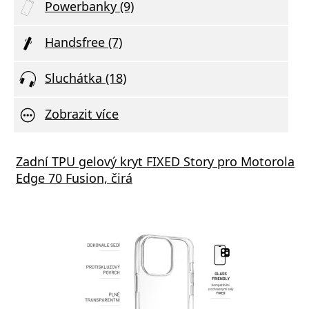
Powerbanky (9)
Handsfree (7)
Sluchátka (18)
Zobrazit více
Zadní TPU gelový kryt FIXED Story pro Motorola
Edge 70 Fusion, čirá