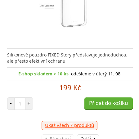
Silikonové pouzdro FIXED Story představuje jednoduchou,
ale přesto efektivní ochranu
E-shop skladem > 10 ks
, odešleme v úterý 11. 08.
199 Kč
Počet položek
-
+
Přidat do košíku
Ukaž všech 7 produktů
Předchozí
Další