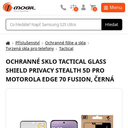
Menu
0
0
Vyhledávání
Hledat
Příslušenství
Ochranné fólie a skla
Zde
Tvrzená skla pro telefony
Tactical
se
nacházíte:
OCHRANNÉ SKLO TACTICAL GLASS
SHIELD PRIVACY STEALTH 5D PRO
MOTOROLA EDGE 70 FUSION, ČERNÁ