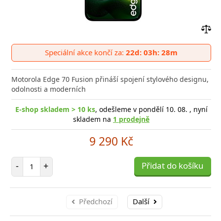
Přid
do
Speciální akce končí za:
22d: 03h: 28m
poro
Motorola Edge 70 Fusion přináší spojení stylového designu,
odolnosti a moderních
E-shop skladem > 10 ks
, odešleme v pondělí 10. 08. , nyní
skladem na
1 prodejně
9 290 Kč
Počet položek
-
+
Přidat do košíku
Předchozí
Další