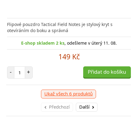
Flipové pouzdro Tactical Field Notes je stylový kryt s
otevíráním do boku a správná
E-shop skladem 2 ks
, odešleme v úterý 11. 08.
149 Kč
Počet položek
-
+
Přidat do košíku
Ukaž všech 6 produktů
Předchozí
Další