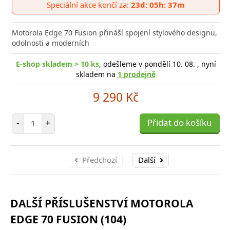
do
Speciální akce končí za:
23d: 05h: 37m
poro
Motorola Edge 70 Fusion přináší spojení stylového designu,
odolnosti a moderních
E-shop skladem > 10 ks
, odešleme v pondělí 10. 08. , nyní
skladem na
1 prodejně
9 290 Kč
Počet položek
-
+
Přidat do košíku
Předchozí
Další
DALŠÍ PŘÍSLUŠENSTVÍ MOTOROLA
EDGE 70 FUSION (104)