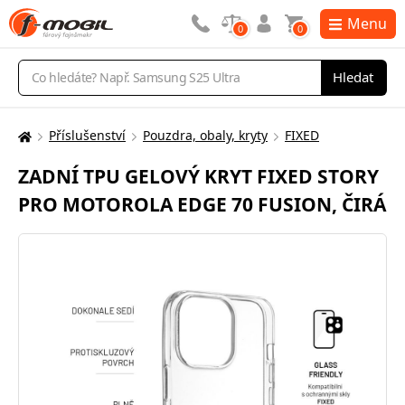
Menu
0
0
Vyhledávání
Hledat
Příslušenství
Pouzdra, obaly, kryty
FIXED
Zde
se
ZADNÍ TPU GELOVÝ KRYT FIXED STORY
nacházíte:
PRO MOTOROLA EDGE 70 FUSION, ČIRÁ