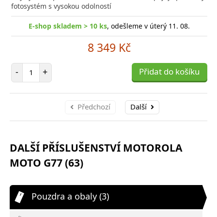
poro
fotosystém s vysokou odolností
E-shop skladem > 10 ks
, odešleme v úterý 11. 08.
8 349 Kč
Počet položek
-
+
Přidat do košíku
Předchozí
Další
DALŠÍ PŘÍSLUŠENSTVÍ MOTOROLA
MOTO G77 (63)
Pouzdra a obaly (3)