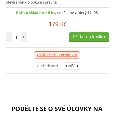
otevíráním do boku a správná
E-shop skladem > 5 ks
, odešleme v úterý 11. 08.
179 Kč
Počet položek
-
+
Přidat do košíku
Ukaž všech 3 produktů
Předchozí
Další
PODĚLTE SE O SVÉ ÚLOVKY NA