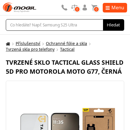
Menu
0
0
Vyhledávání
Hledat
Příslušenství
Ochranné fólie a skla
Zde
Tvrzená skla pro telefony
Tactical
se
nacházíte:
TVRZENÉ SKLO TACTICAL GLASS SHIELD
5D PRO MOTOROLA MOTO G77, ČERNÁ