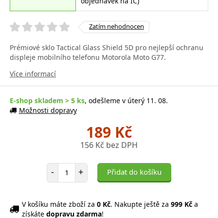
objednávek na IČ)
Zatím nehodnocen
Prémiové sklo Tactical Glass Shield 5D pro nejlepší ochranu
displeje mobilního telefonu Motorola Moto G77.
Více informací
E-shop skladem > 5 ks
, odešleme v úterý 11. 08.
Možnosti dopravy
189 Kč
156 Kč bez DPH
Počet položek
-
+
Přidat do košíku
V košíku máte zboží za
0 Kč
. Nakupte ještě za
999 Kč
a
získáte
dopravu zdarma
!