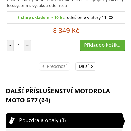
poro
fotosystém s vysokou odolností
E-shop skladem > 10 ks
, odešleme v úterý 11. 08.
8 349 Kč
Počet položek
-
+
Přidat do košíku
Předchozí
Další
DALŠÍ PŘÍSLUŠENSTVÍ MOTOROLA
MOTO G77 (64)
Pouzdra a obaly (3)