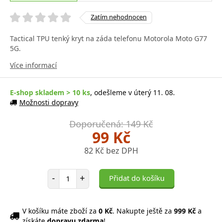
Zatím nehodnocen
Tactical TPU tenký kryt na záda telefonu Motorola Moto G77
5G.
Více informací
E-shop skladem > 10 ks
, odešleme v úterý 11. 08.
Možnosti dopravy
Doporučená: 149 Kč
99 Kč
82 Kč bez DPH
Počet položek
-
+
Přidat do košíku
V košíku máte zboží za
0 Kč
. Nakupte ještě za
999 Kč
a
získáte
dopravu zdarma
!