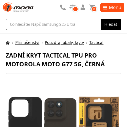
Menu
0
0
Vyhledávání
Hledat
Příslušenství
Pouzdra, obaly, kryty
Tactical
Zde
se
ZADNÍ KRYT TACTICAL TPU PRO
nacházíte:
MOTOROLA MOTO G77 5G, ČERNÁ