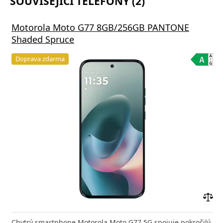
SOUVISEJÍCÍ TELEFONY (2)
Motorola Moto G77 8GB/256GB PANTONE
Shaded Spruce
Doprava zdarma
Přid
do
Chytrý smartphone Motorola Moto G77 5G spojuje pokročilý