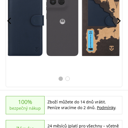
100%
Zboží můžete do 14 dnů vrátit.
Peníze vracíme do 2 dnů.
Podmínky
.
bezpečný nákup
24 měsíců (platí pro všechny – včetně