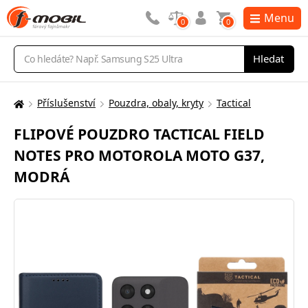
Menu
0
0
Vyhledávání
Hledat
Příslušenství
Pouzdra, obaly, kryty
Tactical
Zde
se
FLIPOVÉ POUZDRO TACTICAL FIELD
nacházíte:
NOTES PRO MOTOROLA MOTO G37,
MODRÁ