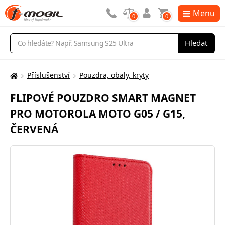
Menu
0
0
Vyhledávání
Hledat
Příslušenství
Pouzdra, obaly, kryty
Zde
se
FLIPOVÉ POUZDRO SMART MAGNET
nacházíte:
PRO MOTOROLA MOTO G05 / G15,
ČERVENÁ