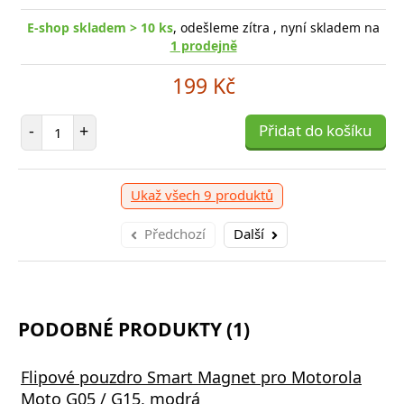
E-shop skladem > 10 ks
, odešleme zítra , nyní skladem na
1 prodejně
199 Kč
Počet položek
-
+
Přidat do košíku
Ukaž všech 9 produktů
Předchozí
Další
PODOBNÉ PRODUKTY (1)
Flipové pouzdro Smart Magnet pro Motorola
Moto G05 / G15, modrá