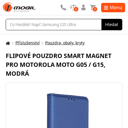
Menu
0
0
Vyhledávání
Hledat
Příslušenství
Pouzdra, obaly, kryty
Zde
se
FLIPOVÉ POUZDRO SMART MAGNET
nacházíte:
PRO MOTOROLA MOTO G05 / G15,
MODRÁ