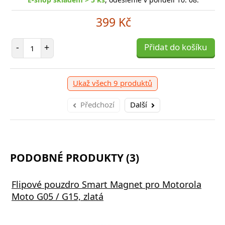
399 Kč
Počet položek
-
+
Přidat do košíku
Ukaž všech 9 produktů
Předchozí
Další
PODOBNÉ PRODUKTY (3)
Flipové pouzdro Smart Magnet pro Motorola
Moto G05 / G15, zlatá