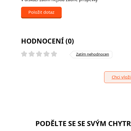
Položit dotaz
HODNOCENÍ (0)
Zatím nehodnocen
Chci vlož
PODĚLTE SE SE SVÝM CHYT