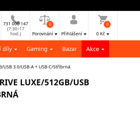
731 000 147
0
0
(7:30–17
hod.)
Porovnání
Přihlášení
0
Kč
 díly
Gaming
Bazar
Akce
B/USB 3.0/USB-A + USB-C/Stříbrná
RIVE LUXE/512GB/USB
ÍBRNÁ