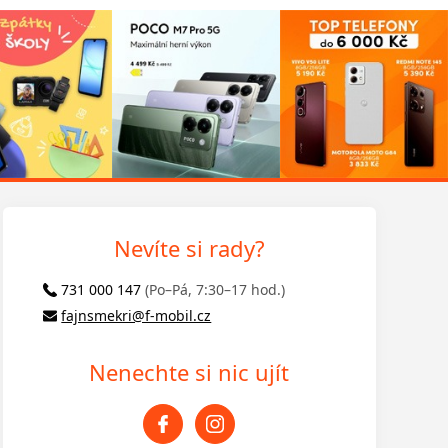
Nevíte si rady?
731 000 147
(Po–Pá, 7:30–17 hod.)
fajnsmekri@f-mobil.cz
Nenechte si nic ujít