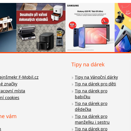
Tipy na dárek
fajnšmekr F-Mobil.cz
Tipy na Vánoční dárky
é značky
Tip na dárek pro děti
racovní místa
Tip na dárek pro
babičku
ní cookies
Tip na dárek pro
dědečka
me vám
Tip na dárek pro
manželku i sestru
n
Tip na dárek pro