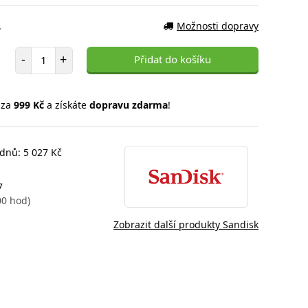
.
Možnosti dopravy
Počet položek
-
+
Přidat do košíku
 za
999 Kč
a získáte
dopravu zdarma
!
 dnů: 5 027 Kč
7
00 hod)
Zobrazit další produkty Sandisk