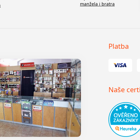
manžela i bratra
a
Platba
Naše certi