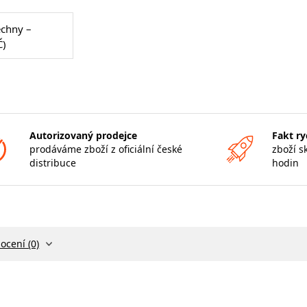
echny –
Č)
Autorizovaný prodejce
Fakt ry
prodáváme zboží z oficiální české
zboží s
distribuce
hodin
ocení (0)