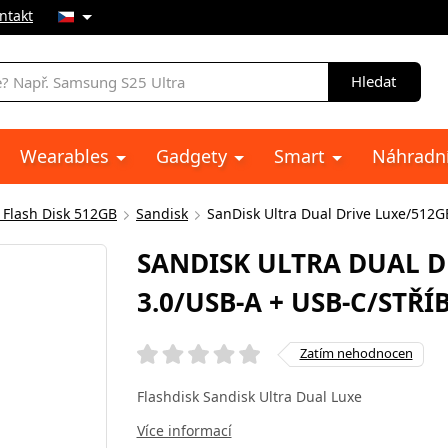
ntakt
Hledat
Wearables
Gadgety
Smart
Náhradní
 Flash Disk 512GB
Sandisk
SanDisk Ultra Dual Drive Luxe/512G
SANDISK ULTRA DUAL D
3.0/USB-A + USB-C/STŘ
Zatím nehodnocen
Flashdisk Sandisk Ultra Dual Luxe
Více informací