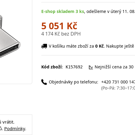
E-shop skladem 3 ks
, odešleme v úterý 11. 08
5 051 Kč
4 174 Kč bez DPH
V košíku máte zboží za
0 Kč
. Nakupte ještě
Kód zboží:
Nejnižší cena za 30
K157692
Objednávky po telefonu:
+420 731 000 14
(Po–Pá: 7:30–17:
vrátit.
ů.
Podmínky
.