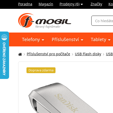
Poradna
Magazín
Prodejny (6)
Značky
Ko
Vyhledávání
Telefony
Příslušenství
Tablety
Příslušenství pro počítače
USB Flash disky
USB
Zde
se
nacházíte:
Doprava zdarma