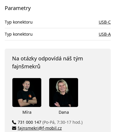
Parametry
Typ konektoru
USB-C
Typ konektoru
USB-A
Na otázky odpovídá náš tým
fajnšmekrů
Míra
Dana
731 000 147
(Po-Pá, 7:30-17 hod.)
fajnsmekri@f-mobil.cz