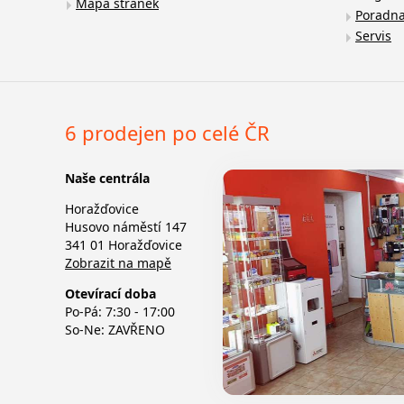
Mapa stránek
Poradn
Servis
6 prodejen po celé ČR
Naše centrála
Horažďovice
Husovo náměstí 147
341 01 Horažďovice
Zobrazit na mapě
Otevírací doba
Po-Pá: 7:30 - 17:00
So-Ne: ZAVŘENO