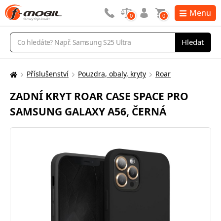
Menu
0
0
Vyhledávání
Hledat
Příslušenství
Pouzdra, obaly, kryty
Roar
Zde
se
ZADNÍ KRYT ROAR CASE SPACE PRO
nacházíte:
SAMSUNG GALAXY A56, ČERNÁ