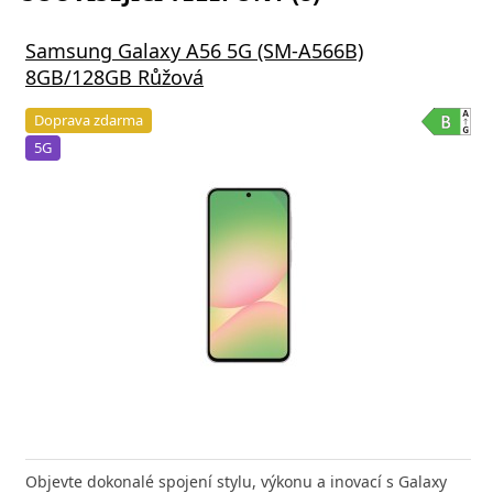
Samsung Galaxy A56 5G (SM-A566B)
8GB/128GB Růžová
Doprava zdarma
5G
Objevte dokonalé spojení stylu, výkonu a inovací s Galaxy