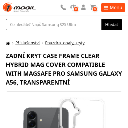
Menu
0
0
Vyhledávání
Hledat
Příslušenství
Pouzdra, obaly, kryty
Zde
se
ZADNÍ KRYT CASE FRAME CLEAR
nacházíte:
HYBRID MAG COVER COMPATIBLE
WITH MAGSAFE PRO SAMSUNG GALAXY
A56, TRANSPARENTNÍ