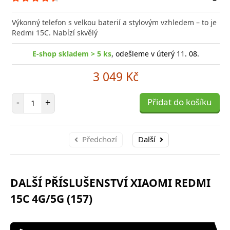
Přid
do
Výkonný telefon s velkou baterií a stylovým vzhledem – to je
poro
Redmi 15C. Nabízí skvělý
E-shop skladem > 5 ks
, odešleme v úterý 11. 08.
3 049 Kč
Počet položek
-
+
Přidat do košíku
Předchozí
Další
DALŠÍ PŘÍSLUŠENSTVÍ XIAOMI REDMI
15C 4G/5G (157)