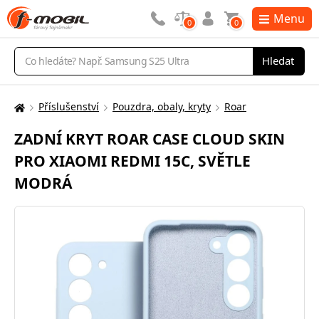
Menu
0
0
Vyhledávání
Hledat
Příslušenství
Pouzdra, obaly, kryty
Roar
Zde
se
ZADNÍ KRYT ROAR CASE CLOUD SKIN
nacházíte:
PRO XIAOMI REDMI 15C, SVĚTLE
MODRÁ