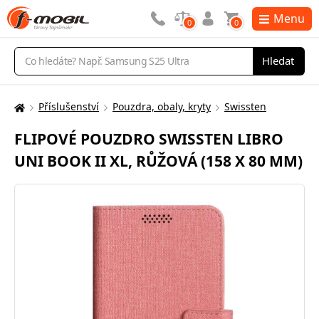
Menu
0
0
Vyhledávání
Hledat
Příslušenství
Pouzdra, obaly, kryty
Swissten
Zde
se
FLIPOVÉ POUZDRO SWISSTEN LIBRO
nacházíte:
UNI BOOK II XL, RŮŽOVÁ (158 X 80 MM)