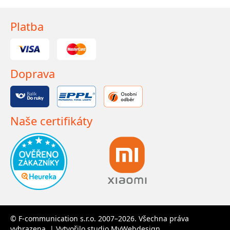
Platba
Doprava
Naše certifikáty
© F-communication s.r.o. 2007–2026. Všechna práva
vyhrazena. | Vytvořilo studio
MyWebdesign