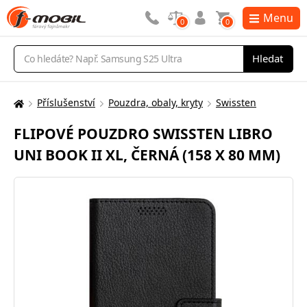
Menu
0
0
Vyhledávání
Hledat
Příslušenství
Pouzdra, obaly, kryty
Swissten
Zde
se
FLIPOVÉ POUZDRO SWISSTEN LIBRO
nacházíte:
UNI BOOK II XL, ČERNÁ (158 X 80 MM)