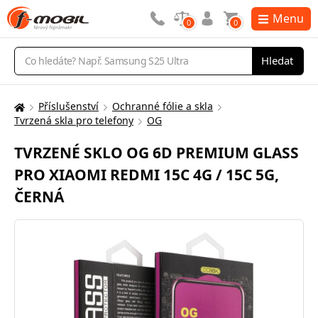
Menu
0
0
Vyhledávání
Hledat
Příslušenství
Ochranné fólie a skla
Zde
Tvrzená skla pro telefony
OG
se
nacházíte:
TVRZENÉ SKLO OG 6D PREMIUM GLASS
PRO XIAOMI REDMI 15C 4G / 15C 5G,
ČERNÁ