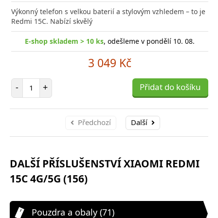
do
Výkonný telefon s velkou baterií a stylovým vzhledem – to je
poro
Redmi 15C. Nabízí skvělý
E-shop skladem > 10 ks
, odešleme v pondělí 10. 08.
3 049 Kč
Počet položek
-
+
Přidat do košíku
Předchozí
Další
DALŠÍ PŘÍSLUŠENSTVÍ XIAOMI REDMI
15C 4G/5G (156)
Pouzdra a obaly (71)