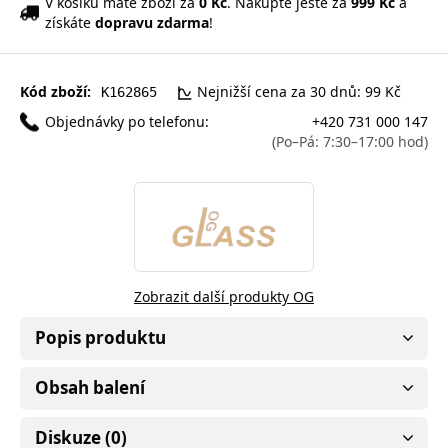
V košíku máte zboží za
0 Kč
. Nakupte ještě za
999 Kč
a
získáte
dopravu zdarma
!
Kód zboží:
Nejnižší cena za 30 dnů: 99 Kč
K162865
Objednávky po telefonu:
+420 731 000 147
(Po–Pá: 7:30–17:00 hod)
Zobrazit další produkty OG
Popis produktu
Obsah balení
Diskuze (0)