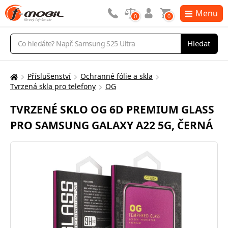
Menu
0
0
Vyhledávání
Hledat
Příslušenství
Ochranné fólie a skla
Zde
Tvrzená skla pro telefony
OG
se
nacházíte:
TVRZENÉ SKLO OG 6D PREMIUM GLASS
PRO SAMSUNG GALAXY A22 5G, ČERNÁ