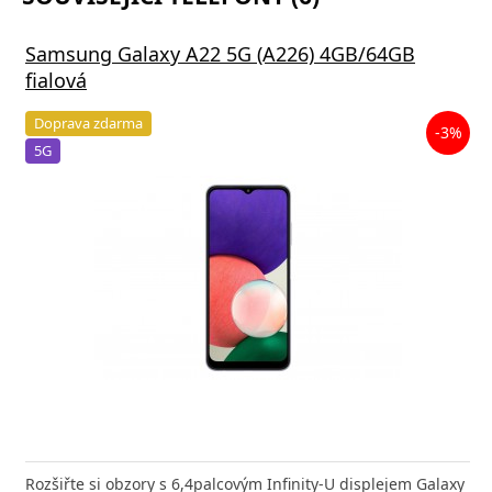
Samsung Galaxy A22 5G (A226) 4GB/64GB
fialová
Doprava zdarma
-3%
5G
Rozšiřte si obzory s 6,4palcovým Infinity-U displejem Galaxy