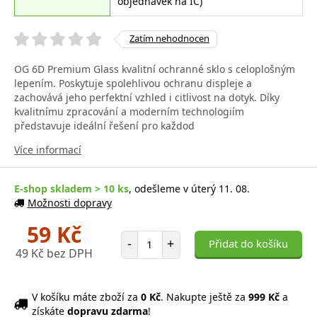
objednávek na IČ)
Zatím nehodnocen
OG 6D Premium Glass kvalitní ochranné sklo s celoplošným
lepením. Poskytuje spolehlivou ochranu displeje a
zachovává jeho perfektní vzhled i citlivost na dotyk. Díky
kvalitnímu zpracování a moderním technologiím
představuje ideální řešení pro každod
Více informací
E-shop skladem > 10 ks
, odešleme v úterý 11. 08.
Možnosti dopravy
59 Kč
Počet položek
-
+
Přidat do košíku
49 Kč bez DPH
V košíku máte zboží za
0 Kč
. Nakupte ještě za
999 Kč
a
získáte
dopravu zdarma
!