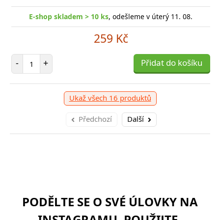
E-shop skladem > 10 ks
, odešleme v úterý 11. 08.
259 Kč
Počet položek
-
+
Přidat do košíku
Ukaž všech 16 produktů
Předchozí
Další
PODĚLTE SE O SVÉ ÚLOVKY NA
INSTAGRAMU. POUŽIJTE