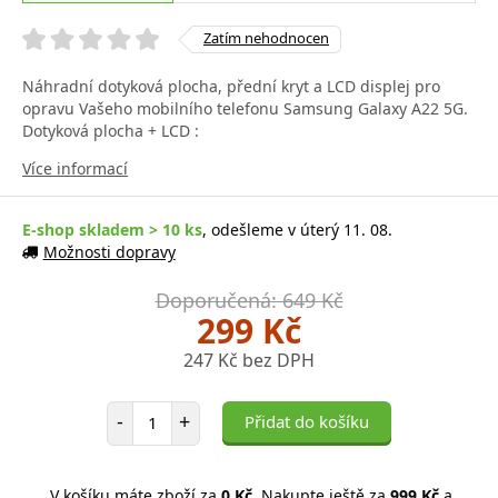
Zatím nehodnocen
Náhradní dotyková plocha, přední kryt a LCD displej pro
opravu Vašeho mobilního telefonu Samsung Galaxy A22 5G.
Dotyková plocha + LCD :
Více informací
E-shop skladem > 10 ks
, odešleme v úterý 11. 08.
Možnosti dopravy
Doporučená: 649 Kč
299 Kč
247 Kč bez DPH
Počet položek
-
+
Přidat do košíku
V košíku máte zboží za
0 Kč
. Nakupte ještě za
999 Kč
a