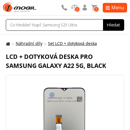
Menu
0
0
Vyhledávání
Hledat
Náhradní díly
Set LCD + dotyková deska
Zde
se
LCD + DOTYKOVÁ DESKA PRO
nacházíte:
SAMSUNG GALAXY A22 5G, BLACK