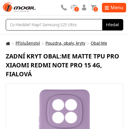
Menu
0
0
Vyhledávání
Hledat
Příslušenství
Pouzdra, obaly, kryty
Obal:Me
Zde
se
ZADNÍ KRYT OBAL:ME MATTE TPU PRO
nacházíte:
XIAOMI REDMI NOTE PRO 15 4G,
FIALOVÁ