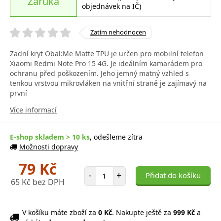
Záruka
objednávek na IČ)
Zatím nehodnocen
Zadní kryt Obal:Me Matte TPU je určen pro mobilní telefon
Xiaomi Redmi Note Pro 15 4G. Je ideálním kamarádem pro
ochranu před poškozením. Jeho jemný matný vzhled s
tenkou vrstvou mikrovláken na vnitřní straně je zajímavý na
první
Více informací
E-shop skladem > 10 ks
, odešleme zítra
Možnosti dopravy
79 Kč
Počet položek
-
+
Přidat do košíku
65 Kč bez DPH
V košíku máte zboží za
0 Kč
. Nakupte ještě za
999 Kč
a