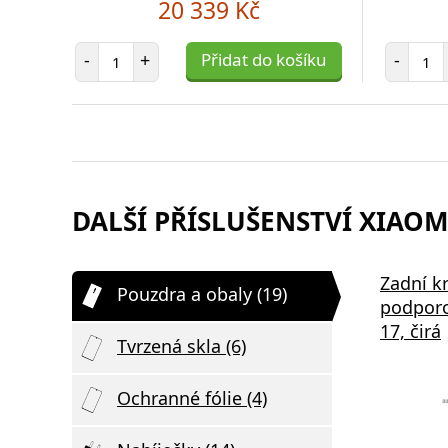
20 339 Kč
Počet položek
Poč
-
+
Přidat do košíku
-
DALŠÍ PŘÍSLUŠENSTVÍ XIAOMI
Zadní k
Pouzdra a obaly (19)
podporo
17, čirá
Tvrzená skla (6)
Ochranné fólie (4)