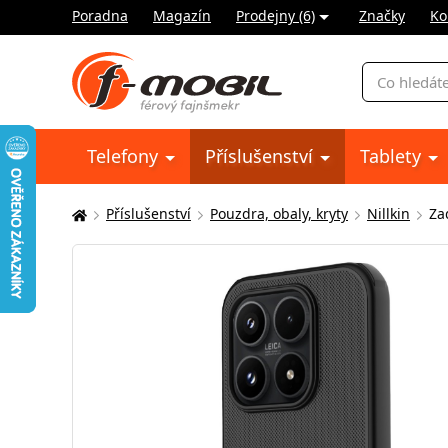
Poradna
Magazín
Prodejny (6)
Značky
Ko
Vyhledávání
Telefony
Příslušenství
Tablety
Příslušenství
Pouzdra, obaly, kryty
Nillkin
Za
Zde
se
nacházíte: