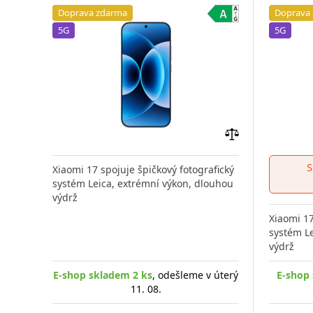
Doprava zdarma
Doprava
5G
5G
Přidat
do
S
Xiaomi 17 spojuje špičkový fotografický
porovnání
systém Leica, extrémní výkon, dlouhou
výdrž
Xiaomi 17
systém Le
výdrž
E-shop skladem 2 ks
, odešleme v úterý
E-shop 
11. 08.