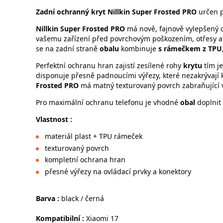
Zadní ochranný kryt Nillkin Super Frosted PRO
určen 
Nillkin Super Frosted PRO
má nově, fajnově vylepšený 
vašemu zařízení před povrchovým poškozením, otřesy a j
se na zadní straně
obalu
kombinuje
s rámečkem z TPU
Perfektní ochranu hran zajistí zesílené rohy
krytu
tím je
disponuje přesně padnoucími výřezy, které nezakrývají 
Frosted PRO
má matný texturovaný povrch zabraňující v
Pro maximální ochranu telefonu je vhodné
obal
doplnit 
Vlastnost :
materiál plast + TPU rámeček
texturovaný povrch
kompletní ochrana hran
přesné výřezy na ovládací prvky a konektory
Barva :
black / černá
Kompatibilní :
Xiaomi 17