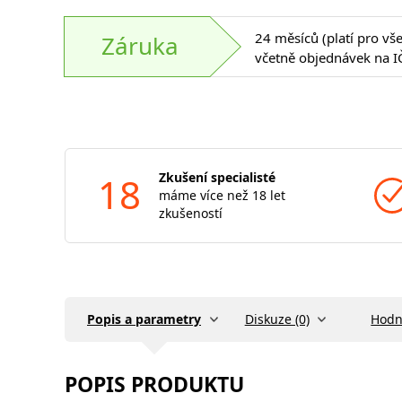
24 měsíců (platí pro vš
Záruka
včetně objednávek na I
18
Zkušení specialisté
máme více než 18 let
zkušeností
Popis a parametry
Diskuze (0)
Hodn
POPIS PRODUKTU