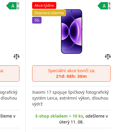
Akce týdne
Do
Doprava zdarma
5G
5G
Přidat
Přidat
do
do
a:
Speciální akce končí za:
Xiao
porovnání
porovnání
21d: 08h: 30m
syst
výdr
ografický
Xiaomi 17 spojuje špičkový fotografický
, dlouhou
systém Leica, extrémní výkon, dlouhou
výdrž
ešleme v
E-shop skladem > 10 ks
, odešleme v
úterý 11. 08.