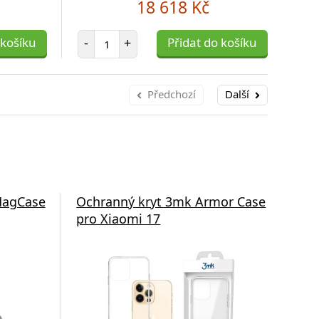
18 618 Kč
Počet položek
 košíku
-
+
Přidat do košíku
Předchozí
Další
MagCase
Ochranný kryt 3mk Armor Case
Fli
pro Xiaomi 17
Not