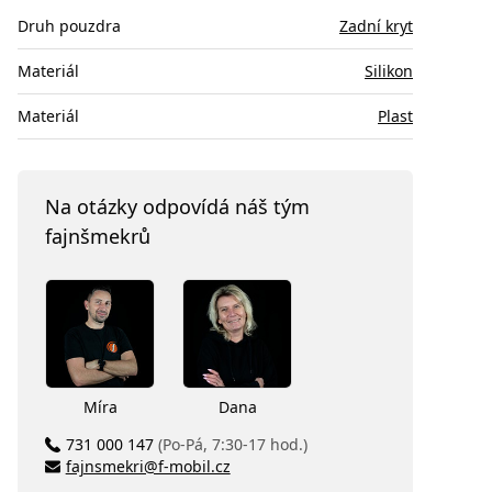
Druh pouzdra
Zadní kryt
Materiál
Silikon
Materiál
Plast
Na otázky odpovídá náš tým
fajnšmekrů
Míra
Dana
731 000 147
(Po-Pá, 7:30-17 hod.)
fajnsmekri@f-mobil.cz