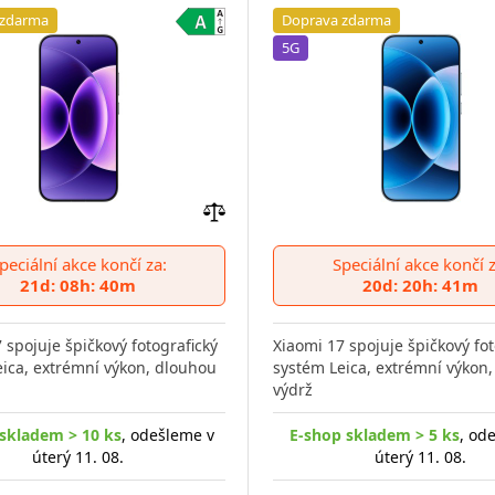
 zdarma
Doprava zdarma
5G
Přidat
do
peciální akce končí za:
Speciální akce končí z
porovnání
21d: 08h: 40m
20d: 20h: 41m
 spojuje špičkový fotografický
Xiaomi 17 spojuje špičkový fot
ica, extrémní výkon, dlouhou
systém Leica, extrémní výkon
výdrž
skladem > 10 ks
, odešleme v
E-shop skladem > 5 ks
, od
úterý 11. 08.
úterý 11. 08.