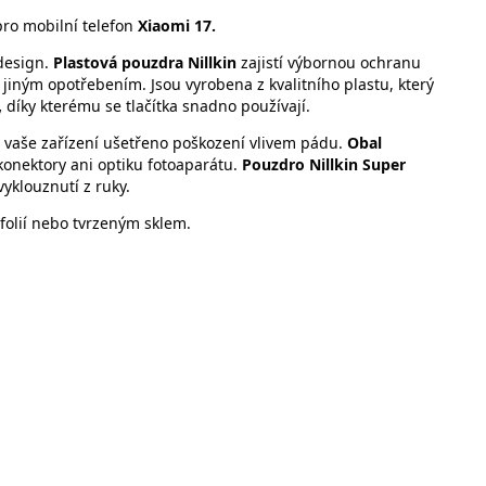
pro mobilní telefon
Xiaomi 17.
design.
Plastová pouzdra Nillkin
zajistí výbornou ochranu
iným opotřebením. Jsou vyrobena z kvalitního plastu, který
,
díky kterému se tlačítka snadno používají.
 vaše zařízení ušetřeno poškození vlivem pádu.
Obal
konektory ani optiku fotoaparátu.
Pouzdro
Nillkin Super
yklouznutí z ruky.
folií nebo tvrzeným sklem.