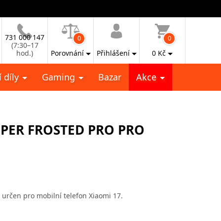
731 000 147
0
0
(7:30–17
hod.)
Porovnání
Přihlášení
0
Kč
 díly
Gaming
Bazar
Akce
UPER FROSTED PRO PRO
 určen pro mobilní telefon Xiaomi 17.