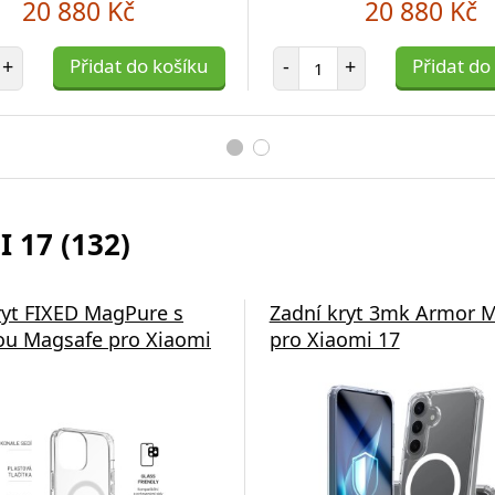
20 880 Kč
20 880 Kč
et položek
Počet položek
+
Přidat do košíku
-
+
Přidat do
 17 (132)
ryt FIXED MagPure s
Zadní kryt 3mk Armor 
u Magsafe pro Xiaomi
pro Xiaomi 17