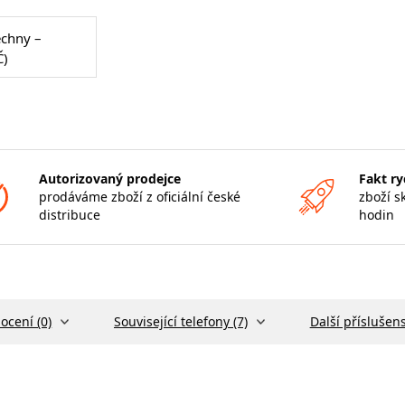
echny –
Č)
Autorizovaný prodejce
Fakt ry
prodáváme zboží z oficiální české
zboží s
distribuce
hodin
ocení (0)
Související telefony (7)
Další příslušens