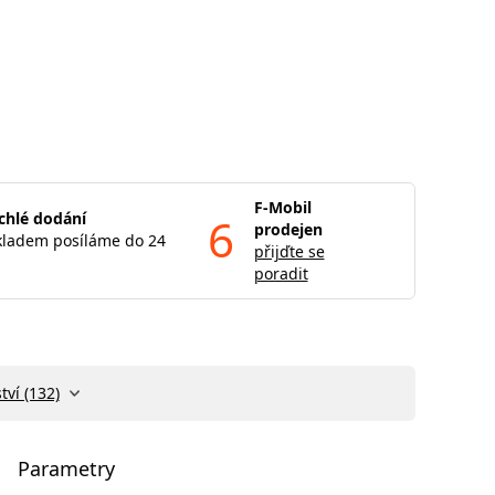
F-Mobil
chlé dodání
6
prodejen
kladem posíláme do 24
přijďte se
poradit
tví (132)
Parametry