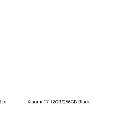
Ice
Xiaomi 17 12GB/256GB Black
Xi
Ven