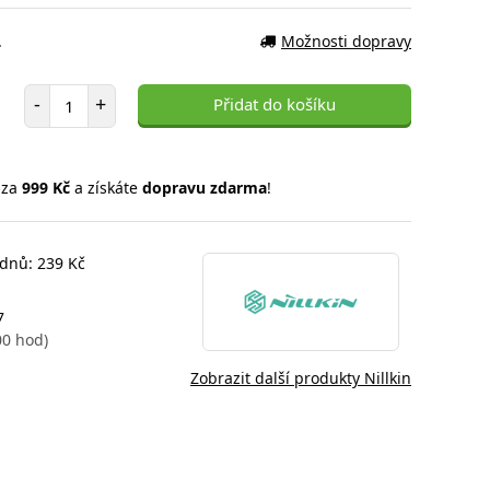
.
Možnosti dopravy
Počet položek
-
+
Přidat do košíku
 za
999 Kč
a získáte
dopravu zdarma
!
 dnů: 239 Kč
7
00 hod)
Zobrazit další produkty Nillkin