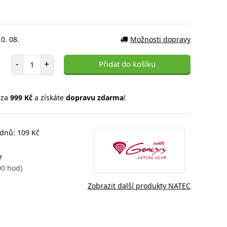
0. 08.
Možnosti dopravy
Počet položek
-
+
Přidat do košíku
 za
999 Kč
a získáte
dopravu zdarma
!
 dnů: 109 Kč
7
00 hod)
Zobrazit další produkty NATEC