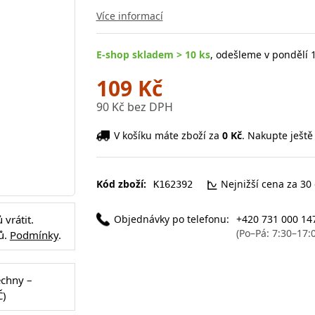
Více informací
E-shop skladem > 10 ks
, odešleme v pondělí 1
109 Kč
90 Kč bez DPH
V košíku máte zboží za
0 Kč
. Nakupte ještě
Kód zboží:
Nejnižší cena za 30
K162392
Objednávky po telefonu:
+420 731 000 14
vrátit.
(Po–Pá: 7:30–17:
ů.
Podmínky
.
echny –
Č)