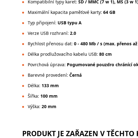
Kompatibilní typy karet:
SD / MMC (7 w 1), MS (3 w 1)
Maximální kapacita paměťové karty:
64 GB
Typ připojení:
USB typu A
Verze USB rozhraní:
2.0
Rychlost přenosu dat:
0 - 480 Mb / s (max. přenos až
Délka prodlužovacího kabelu USB:
80 cm
Povrchová úprava:
Pogumované pouzdro chránící o
Barevné provedení:
Černá
Délka:
133 mm
Šířka:
100 mm
Výška:
20 mm
PRODUKT JE ZAŘAZEN V TĚCHTO