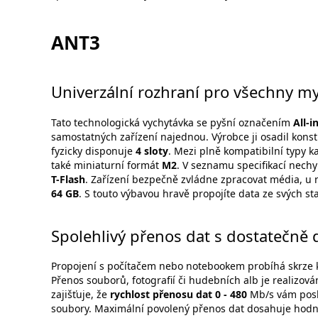
ANT3
Univerzální rozhraní pro všechny my
Tato technologická vychytávka se pyšní označením
All-i
samostatných zařízení najednou. Výrobce ji osadil konst
fyzicky disponuje
4 sloty
. Mezi plně kompatibilní typy k
také miniaturní formát
M2
. V seznamu specifikací nech
T-Flash
. Zařízení bezpečně zvládne zpracovat média, u 
64 GB
. S touto výbavou hravě propojíte data ze svých sta
Spolehlivý přenos dat s dostatečn
Propojení s počítačem nebo notebookem probíhá skrze k
Přenos souborů, fotografií či hudebních alb je realizov
zajišťuje, že
rychlost přenosu dat 0 - 480
Mb/s vám posk
soubory. Maximální povolený přenos dat dosahuje hod