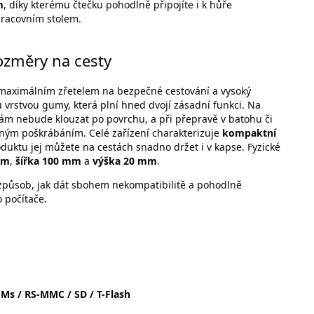
m
, díky kterému čtečku pohodlně připojíte i k hůře
pracovním stolem.
ozměry na cesty
 maximálním zřetelem na bezpečné cestování a vysoký
 vrstvou gumy, která plní hned dvojí zásadní funkci. Na
 vám nebude klouzat po povrchu, a při přepravě v batohu či
ným poškrábáním. Celé zařízení charakterizuje
kompaktní
oduktu jej můžete na cestách snadno držet i v kapse. Fyzické
mm
,
šířka 100 mm
a
výška 20 mm
.
 způsob, jak dát sbohem nekompatibilitě a pohodlně
 počítače.
Ms / RS-MMC / SD / T-Flash