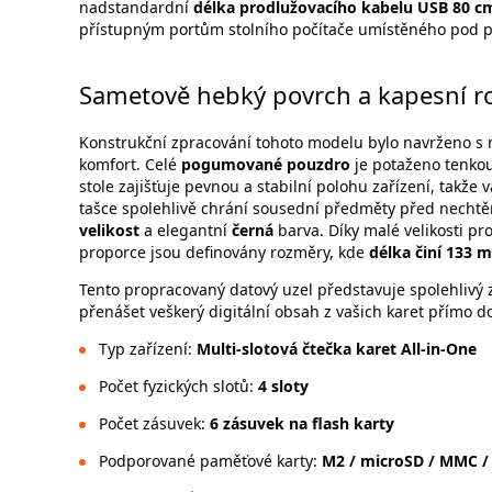
nadstandardní
délka prodlužovacího kabelu USB 80 c
přístupným portům stolního počítače umístěného pod 
Sametově hebký povrch a kapesní r
Konstrukční zpracování tohoto modelu bylo navrženo s
komfort. Celé
pogumované pouzdro
je potaženo tenkou
stole zajišťuje pevnou a stabilní polohu zařízení, takže
tašce spolehlivě chrání sousední předměty před nechtě
velikost
a elegantní
černá
barva. Díky malé velikosti pr
proporce jsou definovány rozměry, kde
délka činí 133 
Tento propracovaný datový uzel představuje spolehlivý
přenášet veškerý digitální obsah z vašich karet přímo do
Typ zařízení:
Multi-slotová čtečka karet All-in-One
Počet fyzických slotů:
4 sloty
Počet zásuvek:
6 zásuvek na flash karty
Podporované paměťové karty:
M2 / microSD / MMC / 