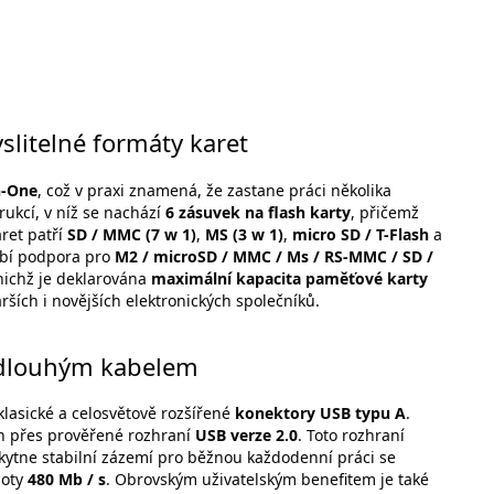
slitelné formáty karet
n-One
, což v praxi znamená, že zastane práci několika
rukcí, v níž se nachází
6 zásuvek na flash karty
, přičemž
aret patří
SD / MMC (7 w 1)
,
MS (3 w 1)
,
micro SD / T-Flash
a
ybí podpora pro
M2 / microSD / MMC / Ms / RS-MMC / SD /
nichž je deklarována
maximální kapacita paměťové karty
rších i novějších elektronických společníků.
ě dlouhým kabelem
lasické a celosvětově rozšířené
konektory USB typu A
.
án přes prověřené rozhraní
USB verze 2.0
. Toto rozhraní
ytne stabilní zázemí pro běžnou každodenní práci se
noty
480 Mb / s
. Obrovským uživatelským benefitem je také