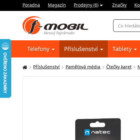
Poradna
Magazín
Prodejny (6)
Značky
Ko
Vyhledávání
Telefony
Příslušenství
Tablety
Příslušenství
Paměťová média
Čtečky karet
Zde
se
nacházíte: