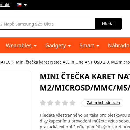
ntakt
Hledat
Wearables
Gadgety
Smart
Náhradní
NATEC
Mini čtečka karet Natec ALL in One ANT USB 2.0, M2/mi
MINI ČTEČKA KARET NAT
M2/MICROSD/MMC/MS/
Zatím nehodnocen
Hledáte všestranného parťáka pro bleskovou s
díky kapesnímu provedení můžete vzít s sebo
praktická externí čtečka paměťových karet pře