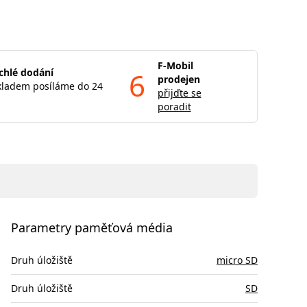
F-Mobil
chlé dodání
6
prodejen
kladem posíláme do 24
přijďte se
poradit
Parametry paměťová média
Druh úložiště
micro SD
Druh úložiště
SD