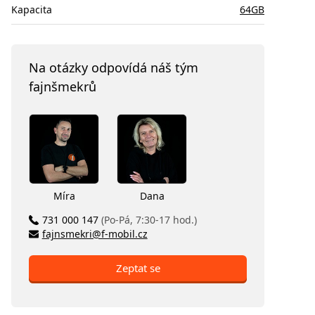
Kapacita
64GB
Na otázky odpovídá náš tým
fajnšmekrů
Míra
Dana
731 000 147
(Po-Pá, 7:30-17 hod.)
fajnsmekri@f-mobil.cz
Zeptat se