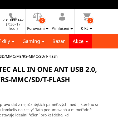
731 000 147
0
0
(7:30–17
hod.)
Porovnání
Přihlášení
0
Kč
 díly
Gaming
Bazar
Akce
croSD/MMC/Ms/RS-MMC/SD/T-Flash
EC ALL IN ONE ANT USB 2.0,
RS-MMC/SD/T-FLASH
právu dat z nejrůznějších paměťových médií, kterého si
u kamkoliv na cesty? Tato pogumovaná a mimořádně
dstavuje ideální řešení pro každého, kd