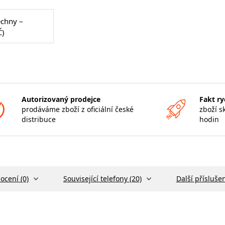
echny –
Č)
Autorizovaný prodejce
Fakt ry
prodáváme zboží z oficiální české
zboží s
distribuce
hodin
ocení (0)
Související telefony (20)
Další příslušen