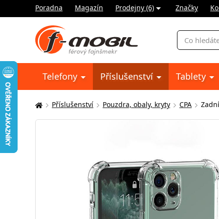
Poradna
Magazín
Prodejny (6)
Značky
Ko
Vyhledávání
Telefony
Příslušenství
Tablety
Příslušenství
Pouzdra, obaly, kryty
CPA
Zadní
Zde
se
nacházíte: