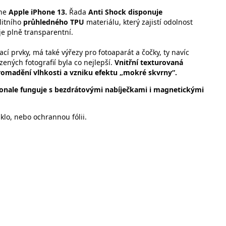
one
Apple iPhone 13.
Řada
Anti Shock
disponuje
alitního
průhledného TPU
materiálu, který zajistí odolnost
je plně transparentní.
í prvky, má také výřezy pro fotoaparát a čočky, ty navíc
ených fotografií byla co nejlepší.
Vnitřní
texturovaná
romadění vlhkosti a vzniku efektu „mokré skvrny“.
nale funguje s bezdrátovými nabíječkami i magnetickými
lo, nebo ochrannou fólii.