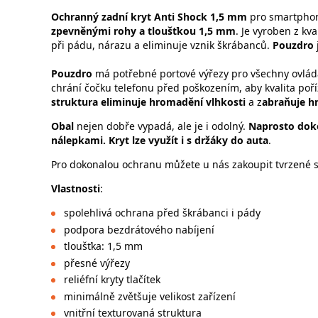
Ochranný zadní kryt
Anti Shock 1,5 mm
pro smartph
zpevněnými rohy a tloušťkou 1,5 mm
. Je vyroben z kv
při pádu, nárazu a eliminuje vznik škrábanců.
Pouzdro
Pouzdro
má potřebné portové výřezy pro všechny ovládac
chrání čočku telefonu před poškozením, aby kvalita poříz
struktura
eliminuje hromadění vlhkosti
a z
abraňuje h
Obal
nejen dobře vypadá, ale je i odolný.
Naprosto doko
nálepkami. Kryt lze využít i s
držáky do auta
.
Pro dokonalou ochranu můžete u nás zakoupit tvrzené sk
Vlastnosti
:
spolehlivá ochrana před škrábanci i pády
podpora bezdrátového nabíjení
tloušťka: 1,5 mm
přesné výřezy
reliéfní kryty tlačítek
minimálně zvětšuje velikost zařízení
vnitřní texturovaná struktura