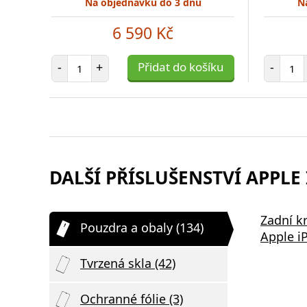
Na objednávku do 3 dnů
N
6 590 Kč
Počet položek
Poč
-
+
Přidat do košíku
-
DALŠÍ PŘÍSLUŠENSTVÍ APPLE 
Zadní k
Pouzdra a obaly (134)
Apple i
Tvrzená skla (42)
Ochranné fólie (3)