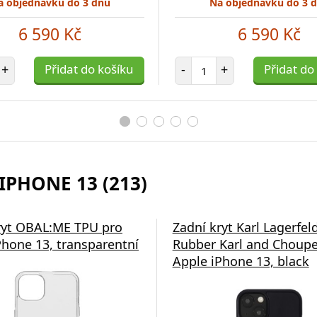
a objednávku do 3 dnů
Na objednávku do 3 
6 590 Kč
6 590 Kč
et položek
Počet položek
+
Přidat do košíku
-
+
Přidat do
IPHONE 13 (213)
ryt OBAL:ME TPU pro
Zadní kryt Karl Lagerfel
Phone 13, transparentní
Rubber Karl and Choupe
Apple iPhone 13, black