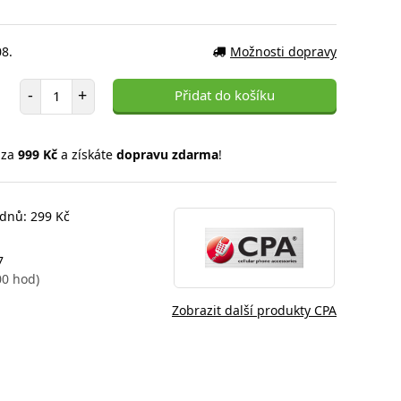
08.
Možnosti dopravy
Počet položek
-
+
Přidat do košíku
 za
999 Kč
a získáte
dopravu zdarma
!
 dnů: 299 Kč
7
00 hod)
Zobrazit další produkty CPA