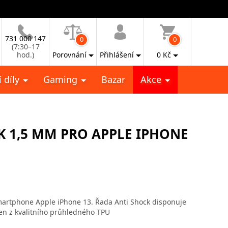
731 000 147
0
0
(7:30–17
hod.)
Porovnání
Přihlášení
0
Kč
 díly
Gaming
Bazar
Akce
K 1,5 MM PRO APPLE IPHONE
martphone Apple iPhone 13. Řada Anti Shock disponuje
en z kvalitního průhledného TPU