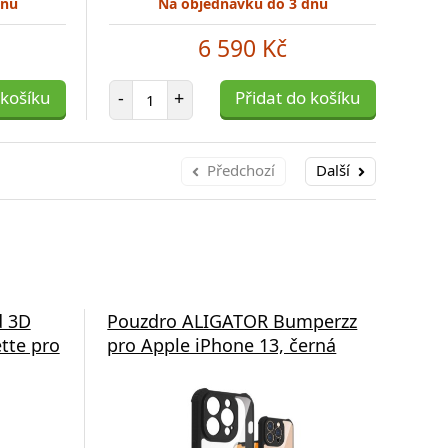
dnů
Na objednávku do 3 dnů
6 590 Kč
Počet položek
 košíku
-
+
Přidat do košíku
-
Předchozí
Další
d 3D
Pouzdro ALIGATOR Bumperzz
Zad
tte pro
pro Apple iPhone 13, černá
Saf
NFT