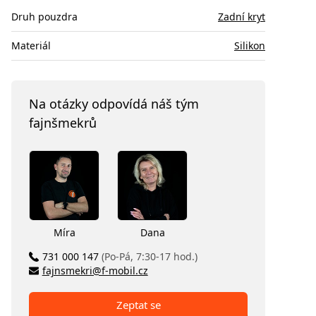
Druh pouzdra
Zadní kryt
Materiál
Silikon
Na otázky odpovídá náš tým
fajnšmekrů
Míra
Dana
731 000 147
(Po-Pá, 7:30-17 hod.)
fajnsmekri@f-mobil.cz
Zeptat se