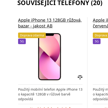
SOUVISEJÍCÍ TELEFONY (20)
Apple iPhone 13 128GB růžová,
Apple 
bazar - jakost AB
červená
Doprava zdarma
Doprava
5G
5G
Přidat
do
Použitý mobilní telefon Apple iPhone 13
Použitý m
porovnání
o kapacitě 128GB v růžové barvě
o kapaci
odpovídá
odpovídá