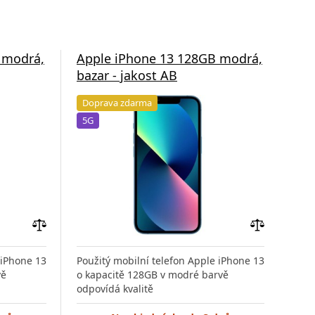
 modrá,
Apple iPhone 13 128GB modrá,
App
bazar - jakost AB
baz
Doprava zdarma
Do
5G
5G
Přidat
Přidat
do
do
 iPhone 13
Použitý mobilní telefon Apple iPhone 13
Použ
porovnání
porovnání
vě
o kapacitě 128GB v modré barvě
o ka
odpovídá kvalitě
odp