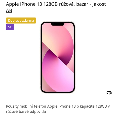
Apple iPhone 13 128GB růžová, bazar - jakost
AB
Doprava zdarma
5G
Přid
do
Použitý mobilní telefon Apple iPhone 13 o kapacitě 128GB v
poro
růžové barvě odpovídá