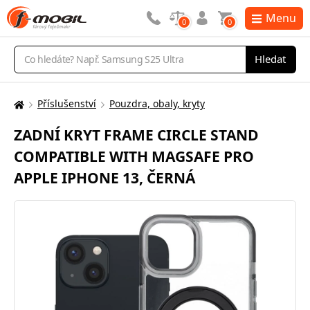
Menu
0
0
Vyhledávání
Hledat
Příslušenství
Pouzdra, obaly, kryty
Zde
se
ZADNÍ KRYT FRAME CIRCLE STAND
nacházíte:
COMPATIBLE WITH MAGSAFE PRO
APPLE IPHONE 13, ČERNÁ