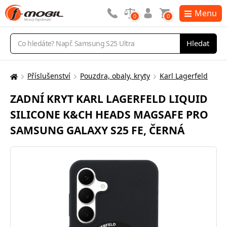
Menu
0
0
Vyhledávání
Hledat
Příslušenství
Pouzdra, obaly, kryty
Karl Lagerfeld
Zde
se
ZADNÍ KRYT KARL LAGERFELD LIQUID
nacházíte:
SILICONE K&CH HEADS MAGSAFE PRO
SAMSUNG GALAXY S25 FE, ČERNÁ