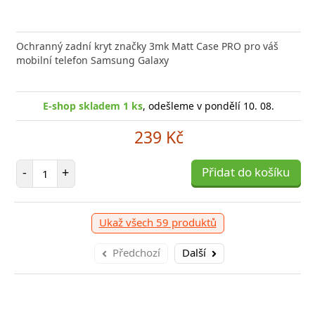
 GaN5 Pro 2C + U je výkonná a kompaktní nabíječka s
Ochranný zadní kryt značky 3mk Matt Case PRO pro váš
Typ ko
 technologií, která
mobilní telefon Samsung Galaxy
(W)44 B
E-sho
-shop skladem 1 ks
E-shop skladem 1 ks
, odešleme v pondělí 10. 08.
, odešleme v pondělí 10. 08.
1 039 Kč
239 Kč
očet položek
Počet položek
P
+
-
+
Přidat do košíku
Přidat do košíku
-
Ukaž všech 59 produktů
Předchozí
Další