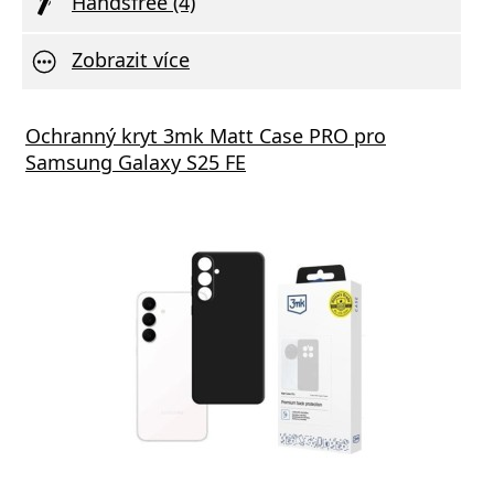
Handsfree (4)
Zobrazit více
s GaN5 Pro 65W černá
Ochranný kryt 3mk Matt Case PRO pro
Vivo 
Samsung Galaxy S25 FE
va zdarma