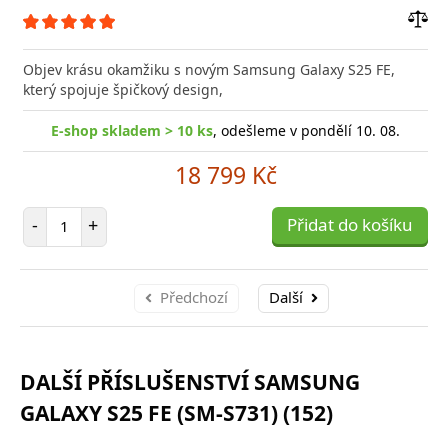
Přid
do
Objev krásu okamžiku s novým Samsung Galaxy S25 FE,
poro
který spojuje špičkový design,
E-shop skladem > 10 ks
, odešleme v pondělí 10. 08.
18 799 Kč
Počet položek
-
+
Přidat do košíku
Předchozí
Další
DALŠÍ PŘÍSLUŠENSTVÍ SAMSUNG
GALAXY S25 FE (SM-S731) (152)