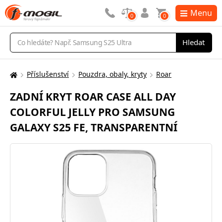
Menu
0
0
Vyhledávání
Hledat
Příslušenství
Pouzdra, obaly, kryty
Roar
Zde
se
ZADNÍ KRYT ROAR CASE ALL DAY
nacházíte:
COLORFUL JELLY PRO SAMSUNG
GALAXY S25 FE, TRANSPARENTNÍ