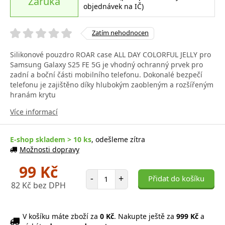
Záruka
objednávek na IČ)
Zatím nehodnocen
Silikonové pouzdro ROAR case ALL DAY COLORFUL JELLY pro
Samsung Galaxy S25 FE 5G je vhodný ochranný prvek pro
zadní a boční části mobilního telefonu. Dokonalé bezpečí
telefonu je zajištěno díky hlubokým zaobleným a rozšířeným
hranám krytu
Více informací
E-shop skladem > 10 ks
, odešleme zítra
Možnosti dopravy
99 Kč
Počet položek
-
+
Přidat do košíku
82 Kč bez DPH
V košíku máte zboží za
0 Kč
. Nakupte ještě za
999 Kč
a