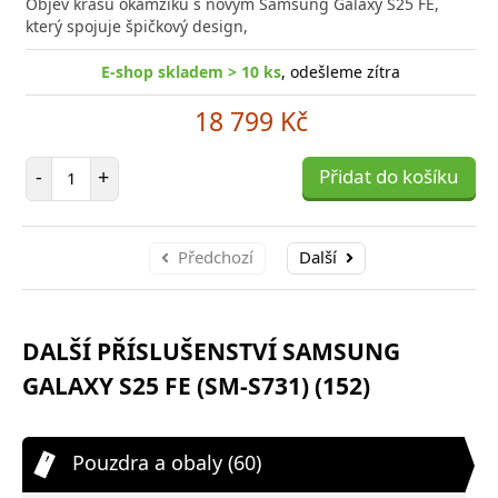
Objev krásu okamžiku s novým Samsung Galaxy S25 FE,
poro
který spojuje špičkový design,
E-shop skladem > 10 ks
, odešleme zítra
18 799 Kč
Počet položek
-
+
Přidat do košíku
Předchozí
Další
DALŠÍ PŘÍSLUŠENSTVÍ SAMSUNG
GALAXY S25 FE (SM-S731) (152)
Pouzdra a obaly (60)