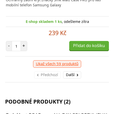
 technologií, která
mobilní telefon Samsung Galaxy
(W)44 B
E-sho
E-shop skladem 1 ks
E-shop skladem 1 ks
, odešleme zítra
, odešleme zítra
1 039 Kč
239 Kč
očet položek
Počet položek
P
+
-
+
Přidat do košíku
Přidat do košíku
-
Ukaž všech 59 produktů
Předchozí
Další
PODOBNÉ PRODUKTY (2)