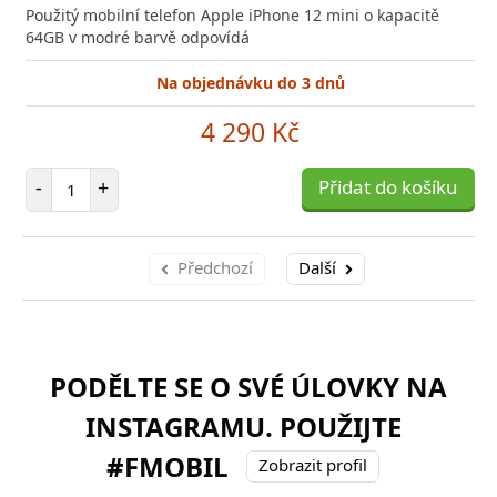
do
Použitý mobilní telefon Apple iPhone 12 mini o kapacitě
poro
64GB v modré barvě odpovídá
Na objednávku do 3 dnů
4 290 Kč
Počet položek
-
+
Přidat do košíku
Předchozí
Další
PODĚLTE SE O SVÉ ÚLOVKY NA
INSTAGRAMU. POUŽIJTE
#FMOBIL
Zobrazit profil