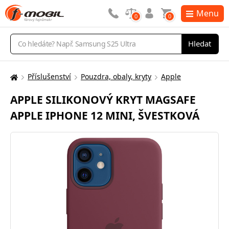
Menu
0
0
Vyhledávání
Hledat
Příslušenství
Pouzdra, obaly, kryty
Apple
Zde
se
APPLE SILIKONOVÝ KRYT MAGSAFE
nacházíte:
APPLE IPHONE 12 MINI, ŠVESTKOVÁ