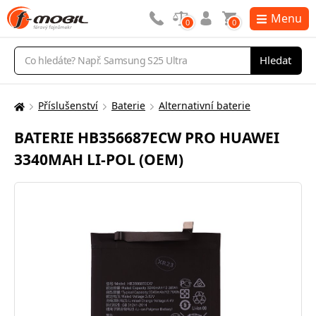
Menu
0
0
Vyhledávání
Hledat
Příslušenství
Baterie
Alternativní baterie
Zde
se
BATERIE HB356687ECW PRO HUAWEI
nacházíte:
3340MAH LI-POL (OEM)