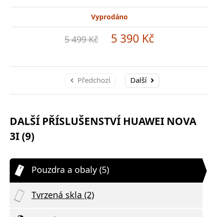
Vyprodáno
5 390 Kč
5 499 Kč
Předchozí
Další
DALŠÍ PŘÍSLUŠENSTVÍ HUAWEI NOVA
3I (9)
Pouzdra a obaly (5)
Tvrzená skla (2)