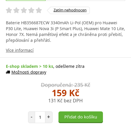
Zatím nehodnocen
Baterie HB356687ECW 3340mAh Li-Pol (OEM) pro Huawei
P30 Lite, Huawei Nova 3i (P Smart Plus), Huawei Mate 10 Lite,
Honor 7X. Nemá paměťový efekt a je chráněna proti přebití,
přepólování a přehřátí.
Více informací
E-shop skladem > 10 ks
, odešleme zítra
Možnosti dopravy
Doporučená: 235 Kč
159 Kč
131 Kč bez DPH
Počet položek
-
+
Přidat do košíku