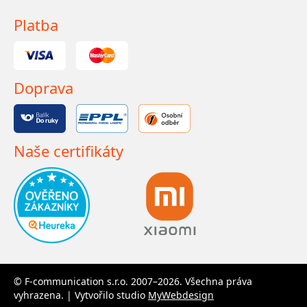
Platba
Doprava
Naše certifikáty
© F-communication s.r.o. 2007–2026. Všechna práva
vyhrazena. | Vytvořilo studio
MyWebdesign