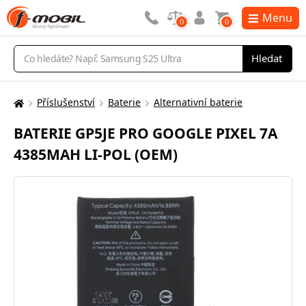
Menu
0
0
Vyhledávání
Hledat
Příslušenství
Baterie
Alternativní baterie
Zde
se
BATERIE GP5JE PRO GOOGLE PIXEL 7A
nacházíte:
4385MAH LI-POL (OEM)