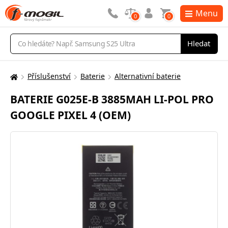
Menu
0
0
Vyhledávání
Hledat
Příslušenství
Baterie
Alternativní baterie
Zde
se
BATERIE G025E-B 3885MAH LI-POL PRO
nacházíte:
GOOGLE PIXEL 4 (OEM)