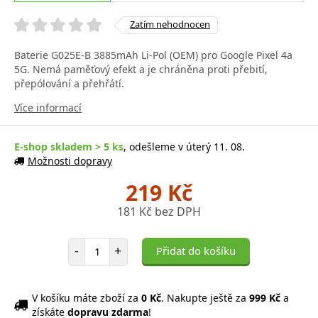
Zatím nehodnocen
Baterie G025E-B 3885mAh Li-Pol (OEM) pro Google Pixel 4a
5G. Nemá paměťový efekt a je chráněna proti přebití,
přepólování a přehřátí.
Více informací
E-shop skladem > 5 ks
, odešleme v úterý 11. 08.
Možnosti dopravy
219 Kč
181 Kč bez DPH
Počet položek
-
+
Přidat do košíku
V košíku máte zboží za
0 Kč
. Nakupte ještě za
999 Kč
a
získáte
dopravu zdarma
!