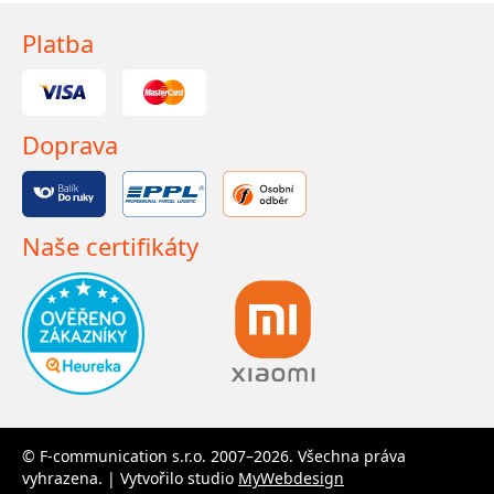
Platba
Doprava
Naše certifikáty
© F-communication s.r.o. 2007–2026. Všechna práva
vyhrazena. | Vytvořilo studio
MyWebdesign