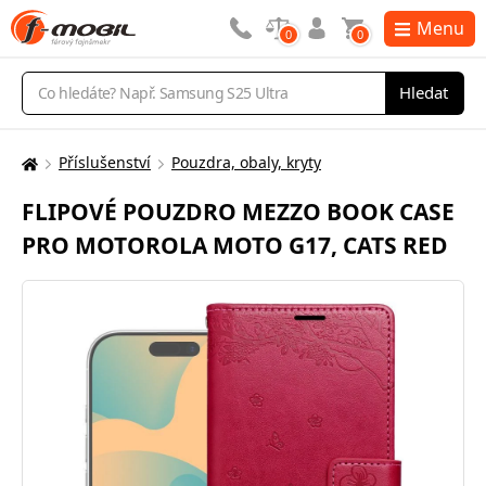
Menu
0
0
Vyhledávání
Hledat
Příslušenství
Pouzdra, obaly, kryty
Zde
se
FLIPOVÉ POUZDRO MEZZO BOOK CASE
nacházíte:
PRO MOTOROLA MOTO G17, CATS RED