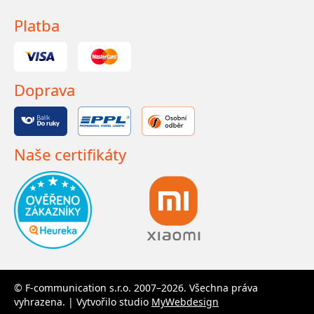
Platba
Doprava
Naše certifikáty
© F-communication s.r.o. 2007–2026. Všechna práva
vyhrazena. | Vytvořilo studio
MyWebdesign