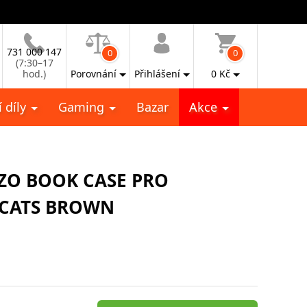
731 000 147
0
0
(7:30–17
hod.)
Porovnání
Přihlášení
0
Kč
 díly
Gaming
Bazar
Akce
ZO BOOK CASE PRO
 CATS BROWN