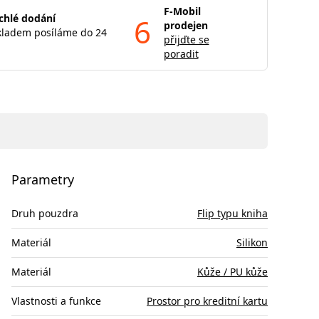
F-Mobil
chlé dodání
6
prodejen
kladem posíláme do 24
přijďte se
poradit
Parametry
Druh pouzdra
Flip typu kniha
Materiál
Silikon
Materiál
Kůže / PU kůže
Vlastnosti a funkce
Prostor pro kreditní kartu