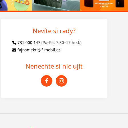
Nevíte si rady?
731 000 147
(Po–Pá, 7:30–17 hod.)
fajnsmekri@f-mobil.cz
Nenechte si nic ujít