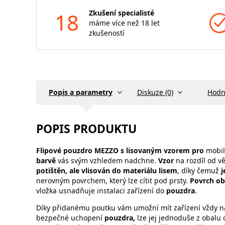
18
Zkušení specialisté
máme více než 18 let
zkušeností
Popis a parametry
Diskuze (0)
Hodn
POPIS PRODUKTU
Flipové
pouzdro
MEZZO
s lisovaným vzorem pro
mobil
barvě
vás svým vzhledem nadchne.
Vzor
na rozdíl od v
potištěn, ale vlisován do materiálu lisem
, díky čemuž
j
nerovným povrchem, který lze cítit pod prsty.
Povrch ob
vložka usnadňuje instalaci zařízení do
pouzdra
.
Díky přidanému poutku vám umožní mít zařízení vždy n
bezpečné uchopení
pouzdra,
lze jej jednoduše z obalu 