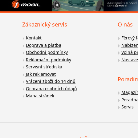
Zákaznický servis
O nás
Kontakt
Férový 
Doprava a platba
Nabízen
Obchodní podmínky
Volná p
Reklamační podmínky
Nastave
Servisní střediska
Jak reklamovat
Poradí
Vrácení zboží do 14 dnů
Ochrana osobních údajů
Magazí
Mapa stránek
Poradn
Servis