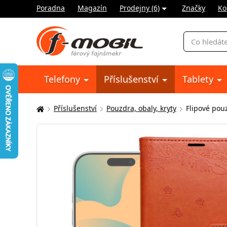
Poradna
Magazín
Prodejny (6)
Značky
Ko
Vyhledávání
Telefony
Příslušenství
Tablety
Příslušenství
Pouzdra, obaly, kryty
Flipové pou
Zde
se
nacházíte: