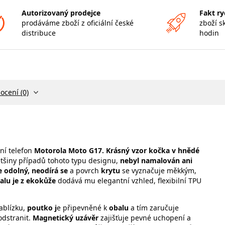
Autorizovaný prodejce
Fakt ry
prodáváme zboží z oficiální české
zboží s
distribuce
hodin
ocení (0)
ní telefon
Motorola Moto G17. Krásný vzor kočka v hnědé
ětšiny případů tohoto typu designu,
nebyl namalován ani
e odolný, neodírá se
a povrch
krytu
se vyznačuje měkkým,
alu je z ekokůže
dodává mu elegantní vzhled, flexibilní TPU
ablízku,
poutko j
e připevněné k
obalu
a tím zaručuje
odstranit.
Magnetický uzávěr
zajišťuje pevné uchopení a