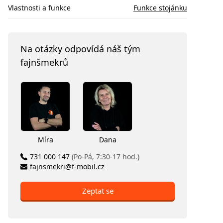
Vlastnosti a funkce
Funkce stojánku
Na otázky odpovídá náš tým
fajnšmekrů
Míra
Dana
731 000 147
(Po-Pá, 7:30-17 hod.)
fajnsmekri@f-mobil.cz
Zeptat se